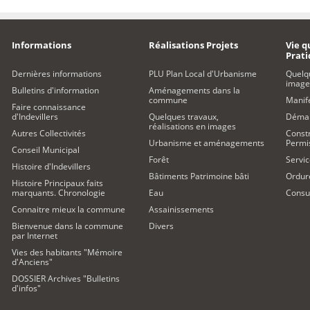
Informations
Réalisations Projets
Vie q
Prat
Dernières informations
PLU Plan Local d'Urbanisme
Quelq
image
Bulletins d'information
Aménagements dans la
commune
Manife
Faire connaissance
d'Indevillers
Quelques travaux,
Démar
réalisations en images
Autres Collectivités
Constr
Urbanisme et aménagements
Permi
Conseil Municipal
Forêt
Servic
Histoire d'Indevillers
Bâtiments Patrimoine bâti
Ordur
Histoire Principaux faits
marquants. Chronologie
Eau
Consul
Connaitre mieux la commune
Assainissements
Bienvenue dans la commune
Divers
par Internet
Vies des habitants "Mémoire
d'Anciens"
DOSSIER Archives "Bulletins
d'infos"