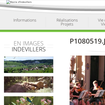
Aller
au
contenu.
|
Aller
à
Informations
Réalisations
Vie
la
Projets
Vi
navigation
P1080519.
EN IMAGES
INDEVILLERS