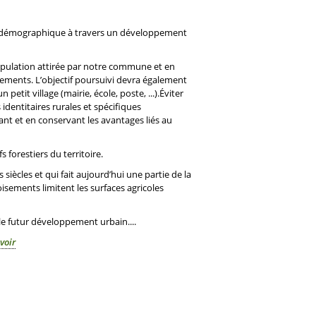
t démographique à travers un développement
opulation attirée par notre commune et en
uipements. L’objectif poursuivi devra également
tit village (mairie, école, poste, ...).Éviter
 identitaires rurales et spécifiques
vant et en conservant les avantages liés au
s forestiers du territoire.
s siècles et qui fait aujourd’hui une partie de la
 boisements limitent les surfaces agricoles
e futur développement urbain....
voir