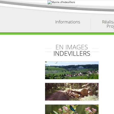
Aller
au
contenu.
|
Aller
à
Informations
Réalis
la
Pro
navigation
EN IMAGES
INDEVILLERS