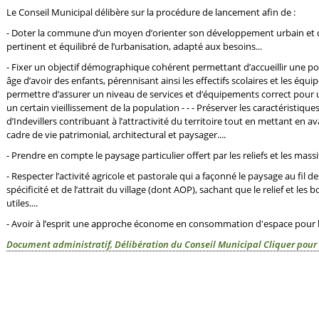
Le Conseil Municipal délibère sur la procédure de lancement afin de :
- Doter la commune d’un moyen d’orienter son développement urbain e
pertinent et équilibré de l’urbanisation, adapté aux besoins...
- Fixer un objectif démographique cohérent permettant d’accueillir une p
âge d’avoir des enfants, pérennisant ainsi les effectifs scolaires et les éq
permettre d’assurer un niveau de services et d’équipements correct pour un pe
un certain vieillissement de la population - - - Préserver les caractéristiques
d’Indevillers contribuant à l’attractivité du territoire tout en mettant en a
cadre de vie patrimonial, architectural et paysager....
- Prendre en compte le paysage particulier offert par les reliefs et les massif
- Respecter l’activité agricole et pastorale qui a façonné le paysage au fil de
spécificité et de l’attrait du village (dont AOP), sachant que le relief et les
utiles....
- Avoir à l’esprit une approche économe en consommation d'espace pour l
Document administratif, Délibération du Conseil Municipal Cliquer pour 