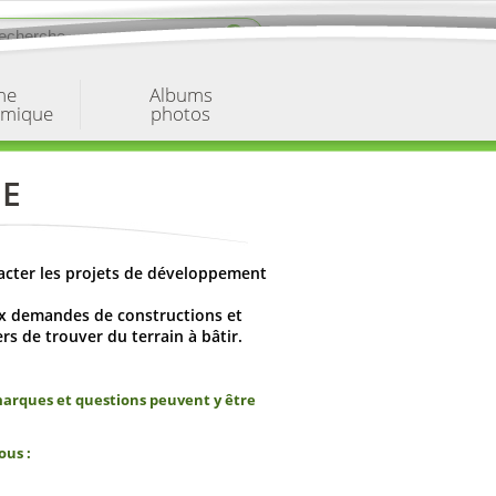
ne
Albums
omique
photos
ME
’acter les projets de développement
x demandes de constructions et
s de trouver du terrain à bâtir.
arques et questions peuvent y être
ous :