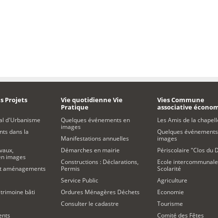
s Projets
Vie quotidienne Vie
Vies Commune
Pratique
associative écono
al d'Urbanisme
Quelques événements en
Les Amis de la chapell
images
s dans la
Quelques événements
Manifestations annuelles
images
vaux,
Démarches en mairie
Périscolaire "Clos du 
 en images
Constructions : Déclarations,
Ecole intercommunale
et aménagements
Permis
Scolarité
Service Public
Agriculture
trimoine bâti
Ordures Ménagères Déchets
Economie
Consulter le cadastre
Tourisme
ents
Comité des Fêtes