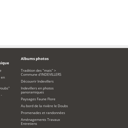
Albums photos
mique
e
Tradition des "mais" >
Commune d'INDEVILLERS
 en
Découvrir Indevillers
Doubs"
Indevillers en photos
panoramiques
 -
Paysages Faune Flore
Au bord de la rivière le Doubs
Promenades et randonnées
Aménagements Travaux
Entretiens