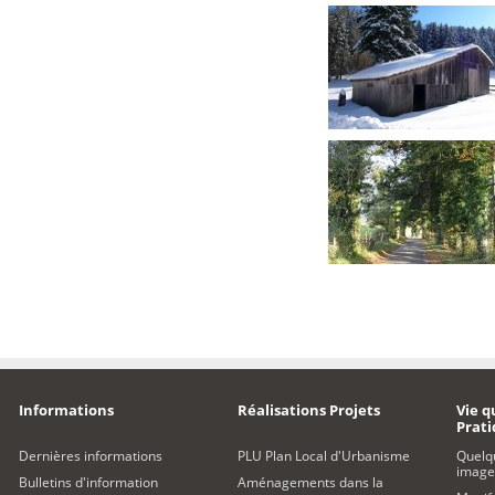
Informations
Réalisations Projets
Vie q
Prat
Dernières informations
PLU Plan Local d'Urbanisme
Quelq
image
Bulletins d'information
Aménagements dans la