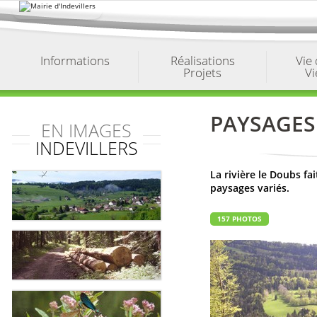
Aller
au
contenu.
|
Aller
à
Informations
Réalisations
Vie
la
Projets
Vi
navigation
PAYSAGES
EN IMAGES
INDEVILLERS
La rivière le Doubs fa
paysages variés.
157 PHOTOS