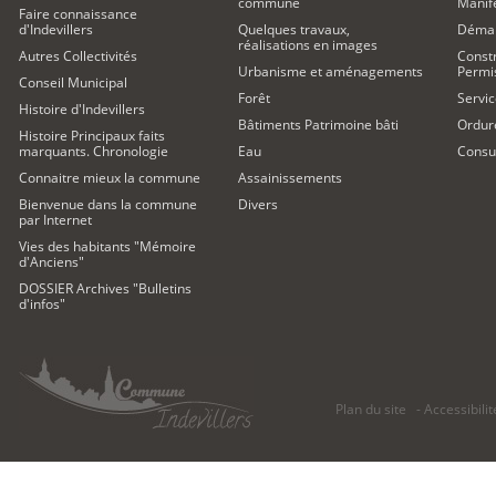
commune
Manife
Faire connaissance
d'Indevillers
Quelques travaux,
Démar
réalisations en images
Autres Collectivités
Constr
Urbanisme et aménagements
Permi
Conseil Municipal
Forêt
Servic
Histoire d'Indevillers
Bâtiments Patrimoine bâti
Ordur
Histoire Principaux faits
marquants. Chronologie
Eau
Consul
Connaitre mieux la commune
Assainissements
Bienvenue dans la commune
Divers
par Internet
Vies des habitants "Mémoire
d'Anciens"
DOSSIER Archives "Bulletins
d'infos"
Plan du site
Accessibilit