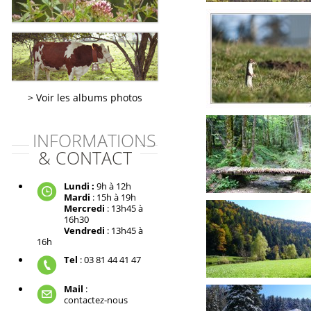
Voir les albums photos
INFORMATIONS
& CONTACT
Lundi :
9h à 12h
Mardi
: 15h à 19h
Mercredi
: 13h45 à
16h30
Vendredi
: 13h45 à
16h
Tel
: 03 81 44 41 47
Mail
:
contactez-nous