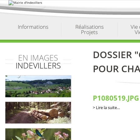
Aller
au
contenu.
|
Aller
à
Informations
Réalisations
Vie
la
Projets
Vi
navigation
DOSSIER 
EN IMAGES
INDEVILLERS
POUR CH
P1080519.JPG
Lire la suite…