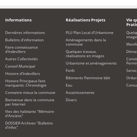
Informations
Réalisations Projets
Vie q
Prat
Dernières informations
PLU Plan Local d'Urbanisme
Quelq
image
Bulletins d'information
Aménagements dans la
commune
Manife
Faire connaissance
d'Indevillers
Quelques travaux,
Démar
réalisations en images
Autres Collectivités
Constr
Urbanisme et aménagements
Permi
Conseil Municipal
Forêt
Servic
Histoire d'Indevillers
Bâtiments Patrimoine bâti
Ordur
Histoire Principaux faits
marquants. Chronologie
Eau
Consul
Connaitre mieux la commune
Assainissements
Bienvenue dans la commune
Divers
par Internet
Vies des habitants "Mémoire
d'Anciens"
DOSSIER Archives "Bulletins
d'infos"