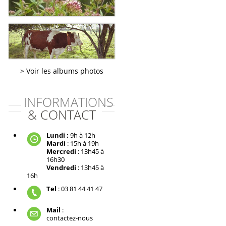
Voir les albums photos
INFORMATIONS
& CONTACT
Lundi :
9h à 12h
Mardi
: 15h à 19h
Mercredi
: 13h45 à
16h30
Vendredi
: 13h45 à
16h
Tel
: 03 81 44 41 47
Mail
:
contactez-nous