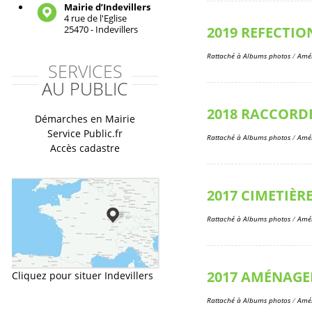
Mairie d’Indevillers
4 rue de l'Eglise
2019 REFECTIO
25470 - Indevillers
Rattaché à
Albums photos
/
Amén
SERVICES
AU PUBLIC
2018 RACCORD
Démarches en Mairie
Service Public.fr
Rattaché à
Albums photos
/
Amén
Accès cadastre
2017 CIMETIÈR
Rattaché à
Albums photos
/
Amén
2017 AMÉNAGE
Cliquez pour situer Indevillers
Rattaché à
Albums photos
/
Amén