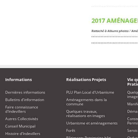
2017 AMÉNAGE
Rattaché à
Albums photos
/
Amén
Informations
Réalisations Projets
Vie q
Prat
Dernières informations
PLU Plan Local d'Urbanisme
Quelq
image
Bulletins d'information
Aménagements dans la
commune
Manife
Faire connaissance
d'Indevillers
Quelques travaux,
Démar
réalisations en images
Autres Collectivités
Constr
Urbanisme et aménagements
Permi
Conseil Municipal
Forêt
Servic
Histoire d'Indevillers
Bâtiments Patrimoine bâti
Ordur