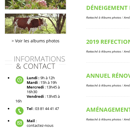
DÉNEIGEMENT
Rattaché à
Albums photos
/
Amén
2019 REFECTIO
Voir les albums photos
Rattaché à
Albums photos
/
Amén
INFORMATIONS
& CONTACT
ANNUEL RÉNOV
Lundi :
9h à 12h
Mardi
: 15h à 19h
Rattaché à
Albums photos
/
Amén
Mercredi
: 13h45 à
16h30
Vendredi
: 13h45 à
16h
AMÉNAGEMENT 
Tel
: 03 81 44 41 47
Rattaché à
Albums photos
/
Amén
Mail
:
contactez-nous