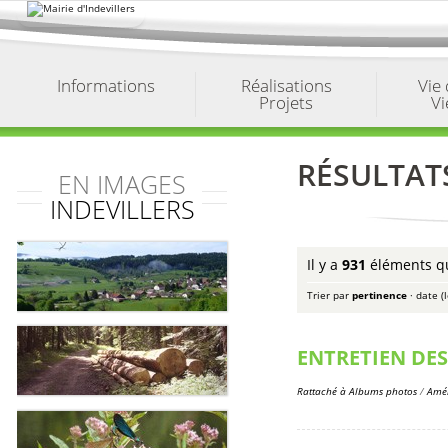
Aller
au
contenu.
|
Aller
à
Informations
Réalisations
Vie
la
Projets
Vi
navigation
RÉSULTAT
EN IMAGES
INDEVILLERS
Il y a
931
éléments qu
Trier par
pertinence
·
date (
ENTRETIEN DE
Rattaché à
Albums photos
/
Amén