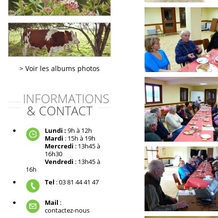
Voir les albums photos
INFORMATIONS
& CONTACT
Lundi :
9h à 12h
Mardi
: 15h à 19h
Mercredi
: 13h45 à
16h30
Vendredi
: 13h45 à
16h
Tel
: 03 81 44 41 47
Mail
:
contactez-nous