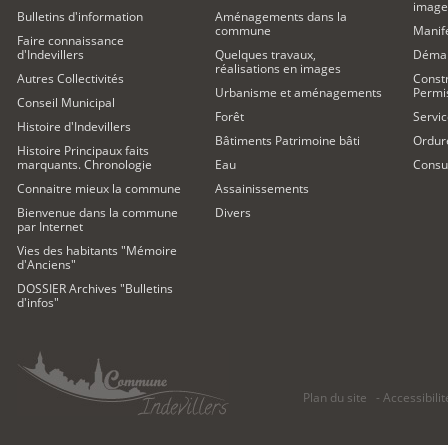
image
Bulletins d'information
Aménagements dans la
commune
Manife
Faire connaissance
d'Indevillers
Quelques travaux,
Démar
réalisations en images
Autres Collectivités
Constr
Urbanisme et aménagements
Permi
Conseil Municipal
Forêt
Servic
Histoire d'Indevillers
Bâtiments Patrimoine bâti
Ordur
Histoire Principaux faits
marquants. Chronologie
Eau
Consul
Connaitre mieux la commune
Assainissements
Bienvenue dans la commune
Divers
par Internet
Vies des habitants "Mémoire
d'Anciens"
DOSSIER Archives "Bulletins
d'infos"
Plan du site
Accessibilit