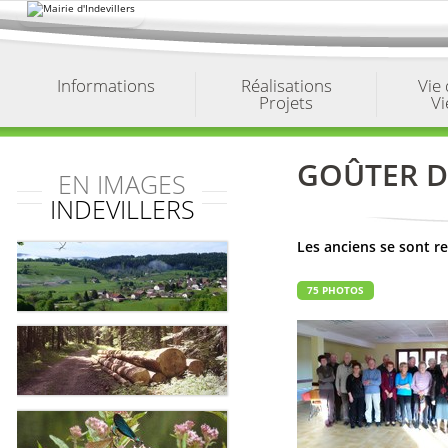
Aller
au
contenu.
|
Aller
à
Informations
Réalisations
Vie
la
Projets
Vi
navigation
GOÛTER D
EN IMAGES
INDEVILLERS
Les anciens se sont r
75 PHOTOS