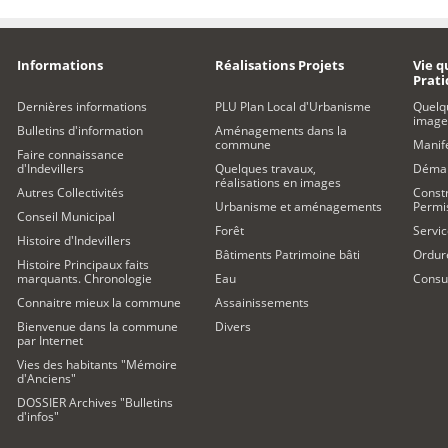
Informations
Réalisations Projets
Vie q
Prat
Dernières informations
PLU Plan Local d'Urbanisme
Quelq
image
Bulletins d'information
Aménagements dans la
commune
Manife
Faire connaissance
d'Indevillers
Quelques travaux,
Démar
réalisations en images
Autres Collectivités
Constr
Urbanisme et aménagements
Permi
Conseil Municipal
Forêt
Servic
Histoire d'Indevillers
Bâtiments Patrimoine bâti
Ordur
Histoire Principaux faits
marquants. Chronologie
Eau
Consul
Connaitre mieux la commune
Assainissements
Bienvenue dans la commune
Divers
par Internet
Vies des habitants "Mémoire
d'Anciens"
DOSSIER Archives "Bulletins
d'infos"