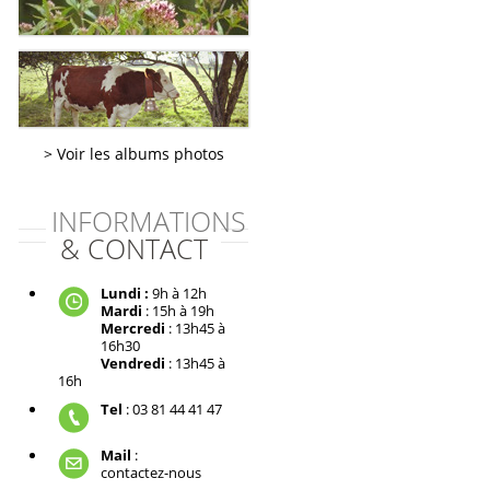
Voir les albums photos
INFORMATIONS
& CONTACT
Lundi :
9h à 12h
Mardi
: 15h à 19h
Mercredi
: 13h45 à
16h30
Vendredi
: 13h45 à
16h
Tel
: 03 81 44 41 47
Mail
:
contactez-nous