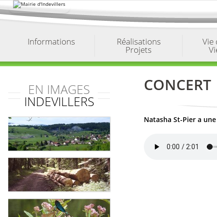
Aller
au
contenu.
|
Aller
à
Informations
Réalisations
Vie
la
Projets
Vi
navigation
CONCERT
EN IMAGES
INDEVILLERS
Natasha St-Pier a une 