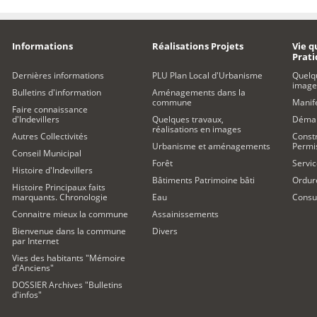
Informations
Réalisations Projets
Vie q
Prat
Dernières informations
PLU Plan Local d'Urbanisme
Quelq
image
Bulletins d'information
Aménagements dans la
commune
Manife
Faire connaissance
d'Indevillers
Quelques travaux,
Démar
réalisations en images
Autres Collectivités
Constr
Urbanisme et aménagements
Permi
Conseil Municipal
Forêt
Servic
Histoire d'Indevillers
Bâtiments Patrimoine bâti
Ordur
Histoire Principaux faits
marquants. Chronologie
Eau
Consul
Connaitre mieux la commune
Assainissements
Bienvenue dans la commune
Divers
par Internet
Vies des habitants "Mémoire
d'Anciens"
DOSSIER Archives "Bulletins
d'infos"