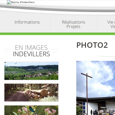
Aller
au
contenu.
|
Aller
à
Informations
Réalisations
Vie
la
Projets
Vi
navigation
PHOTO2
EN IMAGES
INDEVILLERS