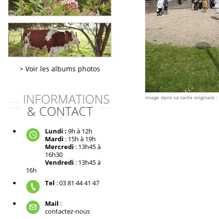
Voir les albums photos
INFORMATIONS
Image dans sa taille originale :
& CONTACT
Lundi :
9h à 12h
Mardi
: 15h à 19h
Mercredi
: 13h45 à
16h30
Vendredi
: 13h45 à
16h
Tel
: 03 81 44 41 47
Mail
:
contactez-nous