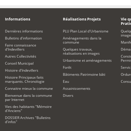
Informations
Réalisations Projets
Vie q
Prat
Dernières informations
PLU Plan Local d'Urbanisme
Quelq
image
Bulletins d'information
Aménagements dans la
commune
Manife
Faire connaissance
d'Indevillers
Quelques travaux,
Démar
réalisations en images
Autres Collectivités
Constr
Urbanisme et aménagements
Permi
Conseil Municipal
Forêt
Servic
Histoire d'Indevillers
Bâtiments Patrimoine bâti
Ordur
Histoire Principaux faits
marquants. Chronologie
Eau
Consul
Connaitre mieux la commune
Assainissements
Bienvenue dans la commune
Divers
par Internet
Vies des habitants "Mémoire
d'Anciens"
DOSSIER Archives "Bulletins
d'infos"