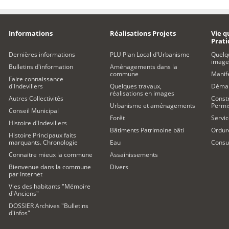
Informations
Réalisations Projets
Vie q
Prat
Dernières informations
PLU Plan Local d'Urbanisme
Quelq
image
Bulletins d'information
Aménagements dans la
commune
Manife
Faire connaissance
d'Indevillers
Quelques travaux,
Démar
réalisations en images
Autres Collectivités
Constr
Urbanisme et aménagements
Permi
Conseil Municipal
Forêt
Servic
Histoire d'Indevillers
Bâtiments Patrimoine bâti
Ordur
Histoire Principaux faits
marquants. Chronologie
Eau
Consul
Connaitre mieux la commune
Assainissements
Bienvenue dans la commune
Divers
par Internet
Vies des habitants "Mémoire
d'Anciens"
DOSSIER Archives "Bulletins
d'infos"