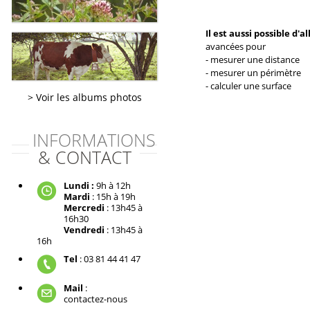
Il est aussi possible d'a
avancées pour
- mesurer une distance
- mesurer un périmètre
- calculer une surface
Voir les albums photos
INFORMATIONS
& CONTACT
Lundi :
9h à 12h
Mardi
: 15h à 19h
Mercredi
: 13h45 à
16h30
Vendredi
: 13h45 à
16h
Tel
: 03 81 44 41 47
Mail
:
contactez-nous