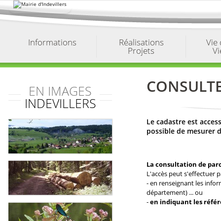
Aller
au
contenu.
|
Aller
à
Informations
Réalisations
Vie
la
Projets
Vi
navigation
CONSULTE
EN IMAGES
INDEVILLERS
Le cadastre est access
possible de mesurer de
La consultation de par
L'accès peut s'effectuer p
- en renseignant les info
département) ... ou
-
en indiquant les référ