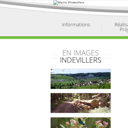
Aller
au
contenu.
|
Aller
à
Informations
Réalis
la
Pro
navigation
EN IMAGES
INDEVILLERS