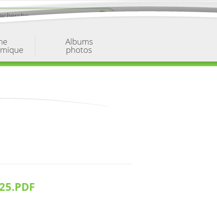
ne
Albums
omique
photos
25.PDF