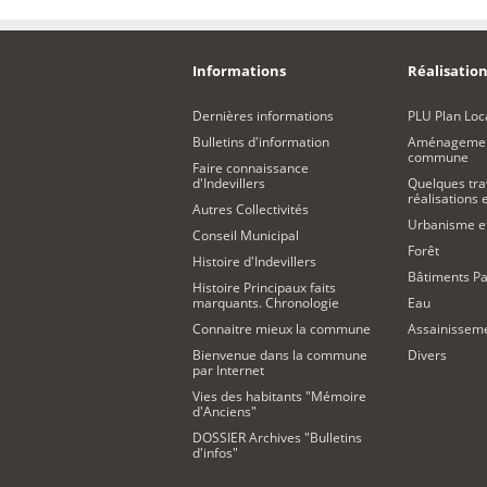
Informations
Réalisation
Dernières informations
PLU Plan Loc
Bulletins d'information
Aménagement
commune
Faire connaissance
d'Indevillers
Quelques tra
réalisations
Autres Collectivités
Urbanisme 
Conseil Municipal
Forêt
Histoire d'Indevillers
Bâtiments Pa
Histoire Principaux faits
marquants. Chronologie
Eau
Connaitre mieux la commune
Assainissem
Bienvenue dans la commune
Divers
par Internet
Vies des habitants "Mémoire
d'Anciens"
DOSSIER Archives "Bulletins
d'infos"