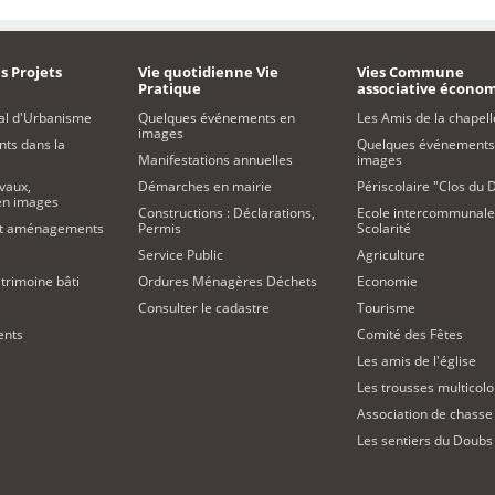
s Projets
Vie quotidienne Vie
Vies Commune
Pratique
associative écono
al d'Urbanisme
Quelques événements en
Les Amis de la chapell
images
s dans la
Quelques événements
Manifestations annuelles
images
vaux,
Démarches en mairie
Périscolaire "Clos du 
 en images
Constructions : Déclarations,
Ecole intercommunale
et aménagements
Permis
Scolarité
Service Public
Agriculture
trimoine bâti
Ordures Ménagères Déchets
Economie
Consulter le cadastre
Tourisme
ents
Comité des Fêtes
Les amis de l'église
Les trousses multicolo
Association de chasse
Les sentiers du Doubs