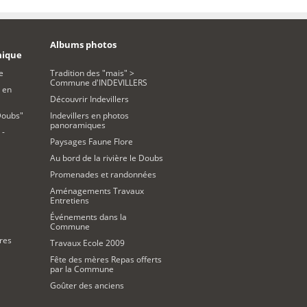
Albums photos
mique
e
Tradition des "mais" >
Commune d'INDEVILLERS
 en
Découvrir Indevillers
Doubs"
Indevillers en photos
panoramiques
 -
Paysages Faune Flore
Au bord de la rivière le Doubs
Promenades et randonnées
Aménagements Travaux
Entretiens
Événements dans la
Commune
res
Travaux Ecole 2009
Fête des mères Repas offerts
par la Commune
Goûter des anciens