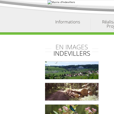
Aller
au
contenu.
|
Aller
à
Informations
Réalis
la
Pro
navigation
EN IMAGES
INDEVILLERS