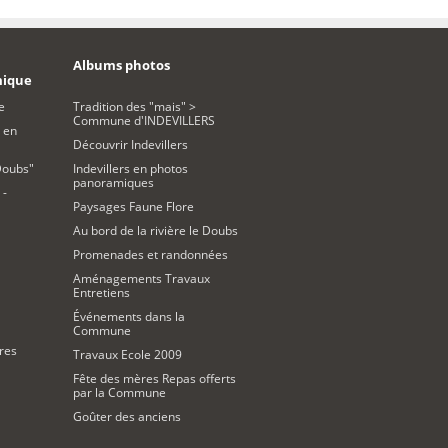
Albums photos
mique
e
Tradition des "mais" >
Commune d'INDEVILLERS
 en
Découvrir Indevillers
Doubs"
Indevillers en photos
panoramiques
 -
Paysages Faune Flore
Au bord de la rivière le Doubs
Promenades et randonnées
Aménagements Travaux
Entretiens
Événements dans la
Commune
res
Travaux Ecole 2009
Fête des mères Repas offerts
par la Commune
Goûter des anciens