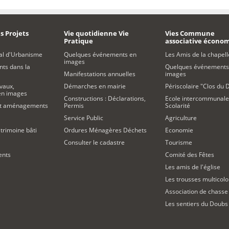
s Projets
Vie quotidienne Vie
Vies Commune
Pratique
associative écono
al d'Urbanisme
Quelques événements en
Les Amis de la chapell
images
s dans la
Quelques événements
Manifestations annuelles
images
vaux,
Démarches en mairie
Périscolaire "Clos du 
 en images
Constructions : Déclarations,
Ecole intercommunale
et aménagements
Permis
Scolarité
Service Public
Agriculture
trimoine bâti
Ordures Ménagères Déchets
Economie
Consulter le cadastre
Tourisme
ents
Comité des Fêtes
Les amis de l'église
Les trousses multicolo
Association de chasse
Les sentiers du Doubs