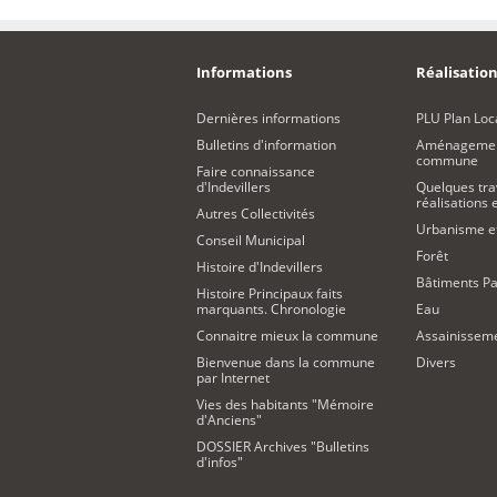
Informations
Réalisation
Dernières informations
PLU Plan Loc
Bulletins d'information
Aménagement
commune
Faire connaissance
d'Indevillers
Quelques tra
réalisations
Autres Collectivités
Urbanisme 
Conseil Municipal
Forêt
Histoire d'Indevillers
Bâtiments Pa
Histoire Principaux faits
marquants. Chronologie
Eau
Connaitre mieux la commune
Assainissem
Bienvenue dans la commune
Divers
par Internet
Vies des habitants "Mémoire
d'Anciens"
DOSSIER Archives "Bulletins
d'infos"