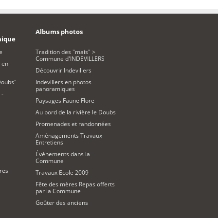
Albums photos
mique
e
Tradition des "mais" >
Commune d'INDEVILLERS
 en
Découvrir Indevillers
Doubs"
Indevillers en photos
panoramiques
 -
Paysages Faune Flore
Au bord de la rivière le Doubs
Promenades et randonnées
Aménagements Travaux
Entretiens
Événements dans la
Commune
res
Travaux Ecole 2009
Fête des mères Repas offerts
par la Commune
Goûter des anciens