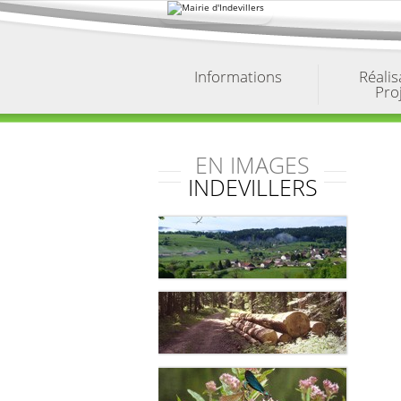
Aller
au
contenu.
|
Aller
à
Informations
Réalis
la
Pro
navigation
EN IMAGES
INDEVILLERS