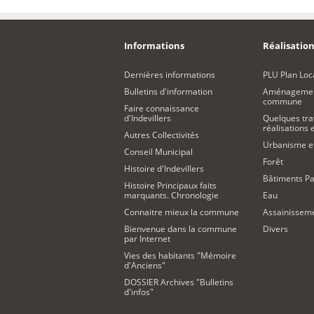
Informations
Réalisation
Dernières informations
PLU Plan Loc
Bulletins d'information
Aménagement
commune
Faire connaissance
d'Indevillers
Quelques tra
réalisations
Autres Collectivités
Urbanisme 
Conseil Municipal
Forêt
Histoire d'Indevillers
Bâtiments Pa
Histoire Principaux faits
marquants. Chronologie
Eau
Connaitre mieux la commune
Assainissem
Bienvenue dans la commune
Divers
par Internet
Vies des habitants "Mémoire
d'Anciens"
DOSSIER Archives "Bulletins
d'infos"