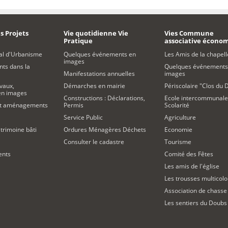
s Projets
Vie quotidienne Vie
Vies Commune
Pratique
associative écono
al d'Urbanisme
Quelques événements en
Les Amis de la chapell
images
s dans la
Quelques événements
Manifestations annuelles
images
vaux,
Démarches en mairie
Périscolaire "Clos du 
 en images
Constructions : Déclarations,
Ecole intercommunale
et aménagements
Permis
Scolarité
Service Public
Agriculture
trimoine bâti
Ordures Ménagères Déchets
Economie
Consulter le cadastre
Tourisme
ents
Comité des Fêtes
Les amis de l'église
Les trousses multicolo
Association de chasse
Les sentiers du Doubs