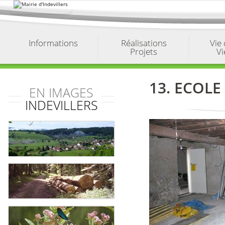
Aller
au
contenu.
|
Aller
à
Informations
Réalisations
Vie
la
Projets
Vi
navigation
13. ECOLE
EN IMAGES
INDEVILLERS