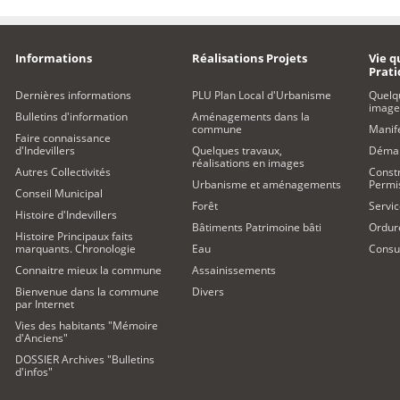
Informations
Réalisations Projets
Vie q
Prat
Dernières informations
PLU Plan Local d'Urbanisme
Quelq
image
Bulletins d'information
Aménagements dans la
commune
Manife
Faire connaissance
d'Indevillers
Quelques travaux,
Démar
réalisations en images
Autres Collectivités
Constr
Urbanisme et aménagements
Permi
Conseil Municipal
Forêt
Servic
Histoire d'Indevillers
Bâtiments Patrimoine bâti
Ordur
Histoire Principaux faits
marquants. Chronologie
Eau
Consul
Connaitre mieux la commune
Assainissements
Bienvenue dans la commune
Divers
par Internet
Vies des habitants "Mémoire
d'Anciens"
DOSSIER Archives "Bulletins
d'infos"