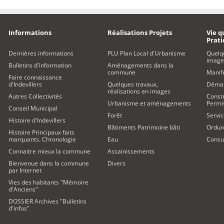
Informations
Réalisations Projets
Vie q
Prat
Dernières informations
PLU Plan Local d'Urbanisme
Quelq
image
Bulletins d'information
Aménagements dans la
commune
Manife
Faire connaissance
d'Indevillers
Quelques travaux,
Démar
réalisations en images
Autres Collectivités
Constr
Urbanisme et aménagements
Permi
Conseil Municipal
Forêt
Servic
Histoire d'Indevillers
Bâtiments Patrimoine bâti
Ordur
Histoire Principaux faits
marquants. Chronologie
Eau
Consul
Connaitre mieux la commune
Assainissements
Bienvenue dans la commune
Divers
par Internet
Vies des habitants "Mémoire
d'Anciens"
DOSSIER Archives "Bulletins
d'infos"