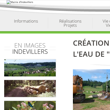
Aller
au
contenu.
|
Aller
à
Informations
Réalisations
Vie
la
Projets
Vi
navigation
CRÉATION
EN IMAGES
INDEVILLERS
L'EAU DE 