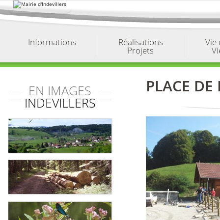
Aller
au
contenu.
|
Aller
à
Informations
Réalisations
Vie
la
Projets
Vi
navigation
PLACE DE 
EN IMAGES
INDEVILLERS