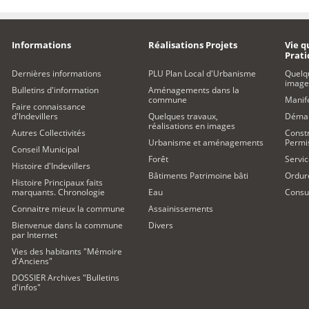
Informations
Réalisations Projets
Vie q
Prat
Dernières informations
PLU Plan Local d'Urbanisme
Quelq
image
Bulletins d'information
Aménagements dans la
commune
Manife
Faire connaissance
d'Indevillers
Quelques travaux,
Démar
réalisations en images
Autres Collectivités
Constr
Urbanisme et aménagements
Permi
Conseil Municipal
Forêt
Servic
Histoire d'Indevillers
Bâtiments Patrimoine bâti
Ordur
Histoire Principaux faits
marquants. Chronologie
Eau
Consul
Connaitre mieux la commune
Assainissements
Bienvenue dans la commune
Divers
par Internet
Vies des habitants "Mémoire
d'Anciens"
DOSSIER Archives "Bulletins
d'infos"