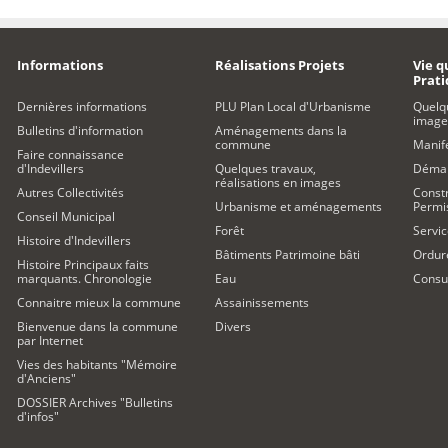
Informations
Réalisations Projets
Vie q
Prat
Dernières informations
PLU Plan Local d'Urbanisme
Quelq
image
Bulletins d'information
Aménagements dans la
commune
Manife
Faire connaissance
d'Indevillers
Quelques travaux,
Démar
réalisations en images
Autres Collectivités
Constr
Urbanisme et aménagements
Permi
Conseil Municipal
Forêt
Servic
Histoire d'Indevillers
Bâtiments Patrimoine bâti
Ordur
Histoire Principaux faits
marquants. Chronologie
Eau
Consul
Connaitre mieux la commune
Assainissements
Bienvenue dans la commune
Divers
par Internet
Vies des habitants "Mémoire
d'Anciens"
DOSSIER Archives "Bulletins
d'infos"