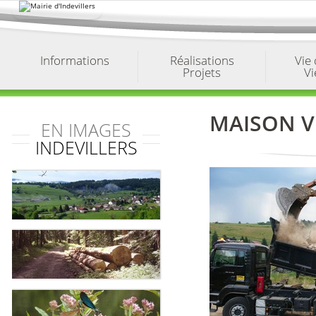
Aller
au
contenu.
|
Aller
à
Informations
Réalisations
Vie
la
Projets
Vi
navigation
MAISON V
EN IMAGES
INDEVILLERS