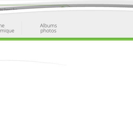
ne
Albums
omique
photos