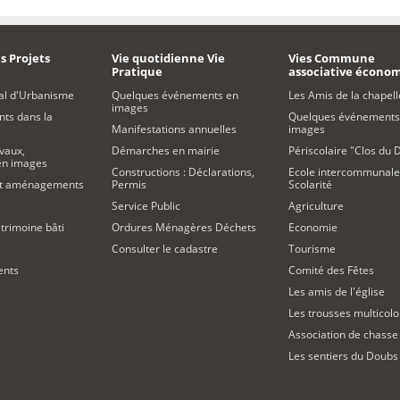
s Projets
Vie quotidienne Vie
Vies Commune
Pratique
associative écono
al d'Urbanisme
Quelques événements en
Les Amis de la chapell
images
s dans la
Quelques événements
Manifestations annuelles
images
vaux,
Démarches en mairie
Périscolaire "Clos du 
 en images
Constructions : Déclarations,
Ecole intercommunale
et aménagements
Permis
Scolarité
Service Public
Agriculture
trimoine bâti
Ordures Ménagères Déchets
Economie
Consulter le cadastre
Tourisme
ents
Comité des Fêtes
Les amis de l'église
Les trousses multicolo
Association de chasse
Les sentiers du Doubs