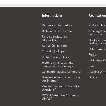
Informations
Réalisation
Dernières informations
PLU Plan Loc
Bulletins d'information
Aménagement
commune
Faire connaissance
d'Indevillers
Quelques tra
réalisations
Autres Collectivités
Urbanisme 
Conseil Municipal
Forêt
Histoire d'Indevillers
Bâtiments Pa
Histoire Principaux faits
marquants. Chronologie
Eau
Connaitre mieux la commune
Assainissem
Bienvenue dans la commune
Divers
par Internet
Vies des habitants "Mémoire
d'Anciens"
DOSSIER Archives "Bulletins
d'infos"