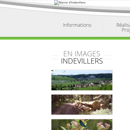
Aller
au
contenu.
|
Aller
à
Informations
Réalis
la
Pro
navigation
EN IMAGES
INDEVILLERS