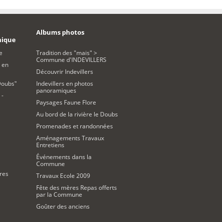
Albums photos
mique
e
Tradition des "mais" >
Commune d'INDEVILLERS
 en
Découvrir Indevillers
Doubs"
Indevillers en photos
panoramiques
 -
Paysages Faune Flore
Au bord de la rivière le Doubs
Promenades et randonnées
Aménagements Travaux
Entretiens
Événements dans la
Commune
res
Travaux Ecole 2009
Fête des mères Repas offerts
par la Commune
Goûter des anciens