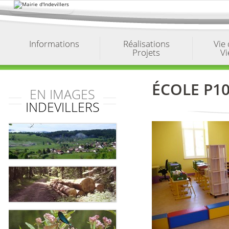
Aller
au
contenu.
|
Aller
à
Informations
Réalisations
Vie
la
Projets
Vi
navigation
ÉCOLE P10
EN IMAGES
INDEVILLERS