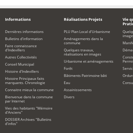
Informations
Réalisations Projets
Vie q
Prat
Dernières informations
PLU Plan Local d'Urbanisme
Quelq
image
Bulletins d'information
Aménagements dans la
commune
Manife
Faire connaissance
d'Indevillers
Quelques travaux,
Démar
réalisations en images
Autres Collectivités
Constr
Urbanisme et aménagements
Permi
Conseil Municipal
Forêt
Servic
Histoire d'Indevillers
Bâtiments Patrimoine bâti
Ordur
Histoire Principaux faits
marquants. Chronologie
Eau
Consul
Connaitre mieux la commune
Assainissements
Bienvenue dans la commune
Divers
par Internet
Vies des habitants "Mémoire
d'Anciens"
DOSSIER Archives "Bulletins
d'infos"