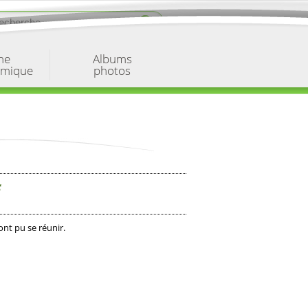
ne
Albums
omique
photos
s
ont pu se réunir.