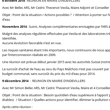
6 octobre 2014
: REUNION EN MAIRIE D’INDEVILLERS
Avec Mr Bellec ARS, Mr Cedric Thevenot Veolia, Maire Adjoint et Conseiller
Objet : Point de la situation / Actions possibles ? / Attention à porter su
d’eau
Novembre 2014
: Suivis. Analyses complémentaires envisagées par l’ARS à
Malgré des analyses régulières effectuées par Veolia et des laboratoires très
identifiée.
Aucune évolution favorable n’est en vue.
Les risques sanitaires étant très importants, nous continuons de nous a
par l’interconnexion réalisée en 2009.
Une réunion est prévue début janvier 2015 avec les autorités Suisse (notre
Le surcoût d’achat de l’eau au sivu du Pays Maîchois n’est pas couvert par l
budget communal, sans surcoût du prix du m3 d’eau pour 2014.
9 décembre 2014
: REUNION EN MAIRIE D’INDEVILLERS
Avec Mr Simon Bellec ARS, Mr Cedric Thevenot Veolia, Maire et 4 Conseille
Objet : Point de la situation : Besoin quotidien d’eau supérieure à l’apport 
étables) / Situation / Quelles actions pour identifier, éliminer la pollution o
Après cette réunion :