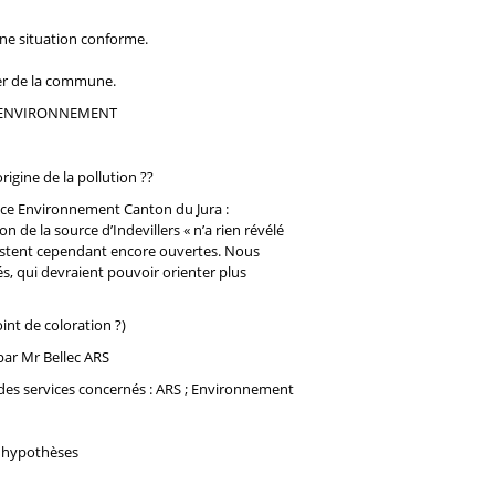
 une situation conforme.
ier de la commune.
 L’ENVIRONNEMENT
rigine de la pollution ??
Sce Environnement Canton du Jura :
on de la source d’Indevillers « n’a rien révélé
 restent cependant encore ouvertes. Nous
és, qui devraient pouvoir orienter plus
oint de coloration ?)
 par Mr Bellec ARS
 des services concernés : ARS ; Environnement
et hypothèses