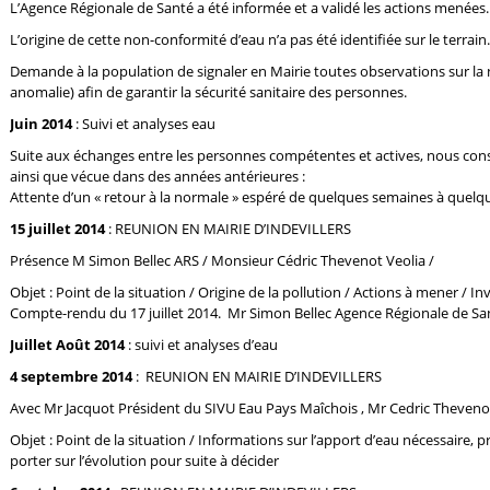
L’Agence Régionale de Santé a été informée et a validé les actions menées.
L’origine de cette non-conformité d’eau n’a pas été identifiée sur le terrain.
Demande à la population de signaler en Mairie toutes observations sur la n
anomalie) afin de garantir la sécurité sanitaire des personnes.
Juin 2014
: Suivi et analyses eau
Suite aux échanges entre les personnes compétentes et actives, nous cons
ainsi que vécue dans des années antérieures :
Attente d’un « retour à la normale » espéré de quelques semaines à quelq
15 juillet 2014
: REUNION EN MAIRIE D’INDEVILLERS
Présence M Simon Bellec ARS / Monsieur Cédric Thevenot Veolia /
Objet : Point de la situation / Origine de la pollution / Actions à mener / In
Compte-rendu du 17 juillet 2014. Mr Simon Bellec Agence Régionale de Sa
Juillet Août 2014
: suivi et analyses d’eau
4 septembre 2014
: REUNION EN MAIRIE D’INDEVILLERS
Avec Mr Jacquot Président du SIVU Eau Pays Maîchois , Mr Cedric Thevenot
Objet : Point de la situation / Informations sur l’apport d’eau nécessaire,
porter sur l’évolution pour suite à décider