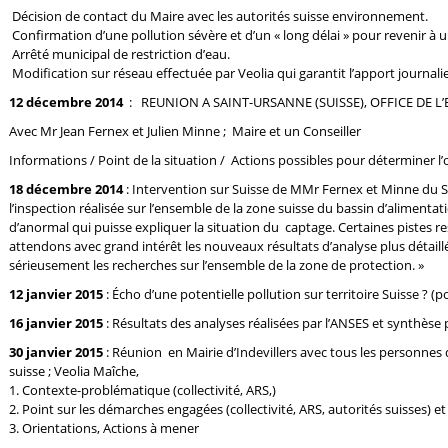
Décision de contact du Maire avec les autorités suisse environnement.
Confirmation d’une pollution sévère et d’un « long délai » pour revenir à
Arrêté municipal de restriction d’eau.
Modification sur réseau effectuée par Veolia qui garantit l’apport journal
12 décembre 2014
: REUNION A SAINT-URSANNE (SUISSE), OFFICE DE
Avec Mr Jean Fernex et Julien Minne ; Maire et un Conseiller
Informations / Point de la situation / Actions possibles pour déterminer l’o
18 décembre 2014
: Intervention sur Suisse de MMr Fernex et Minne du 
l’inspection réalisée sur l’ensemble de la zone suisse du bassin d’alimentati
d’anormal qui puisse expliquer la situation du captage. Certaines pistes
attendons avec grand intérêt les nouveaux résultats d’analyse plus détaill
sérieusement les recherches sur l’ensemble de la zone de protection. »
12 janvier 2015
: Écho d’une potentielle pollution sur territoire Suisse ? (p
16 janvier 2015
: Résultats des analyses réalisées par l’ANSES et synthèse
30 janvier 2015
: Réunion en Mairie d’Indevillers avec tous les personnes
suisse ; Veolia Maîche,
1. Contexte-problématique (collectivité, ARS,)
2. Point sur les démarches engagées (collectivité, ARS, autorités suisses) 
3. Orientations, Actions à mener