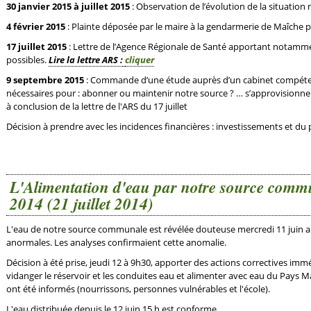
30 janvier 2015 à juillet 2015
: Observation de l’évolution de la situatio
4 février 2015
: Plainte déposée par le maire à la gendarmerie de Maîche 
17 juillet 2015
: Lettre de l’Agence Régionale de Santé apportant notammen
possibles.
Lire la lettre ARS :
cliquer
9 septembre 2015
: Commande d’une étude auprès d’un cabinet compétent
nécessaires pour : abonner ou maintenir notre source ? … s’approvisionn
à conclusion de la lettre de l'ARS du 17 juillet
Décision à prendre avec les incidences financières : investissements et d
L'Alimentation d'eau par notre source comm
2014 (21 juillet 2014)
L'eau de notre source communale est révélée douteuse mercredi 11 juin au 
anormales. Les analyses confirmaient cette anomalie.
Décision à été prise, jeudi 12 à 9h30, apporter des actions correctives immé
vidanger le réservoir et les conduites eau et alimenter avec eau du Pays 
ont été informés (nourrissons, personnes vulnérables et l'école).
L'eau distribuée depuis le 12 juin 15 h est conforme.