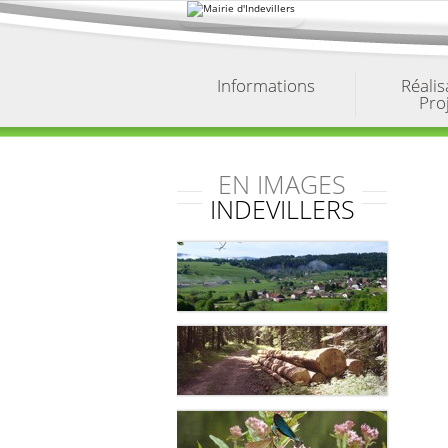
Aller
au
contenu.
|
Aller
à
Informations
Réalis
la
Pro
navigation
EN IMAGES
INDEVILLERS