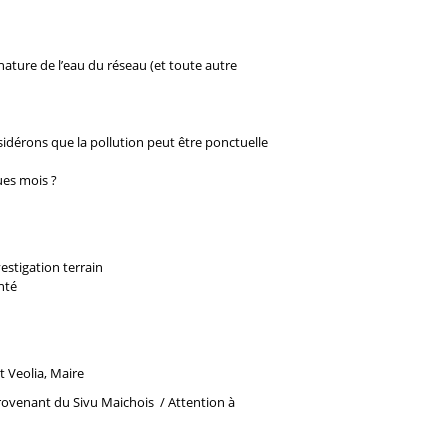
ature de l’eau du réseau (et toute autre
idérons que la pollution peut être ponctuelle
ues mois ?
vestigation terrain
nté
 Veolia, Maire
 provenant du Sivu Maichois / Attention à