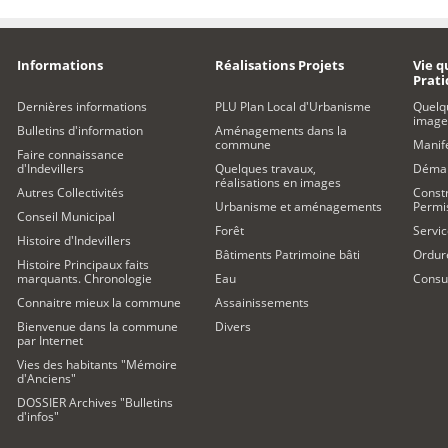
Informations
Réalisations Projets
Vie q
Prat
Dernières informations
PLU Plan Local d'Urbanisme
Quelq
image
Bulletins d'information
Aménagements dans la
commune
Manife
Faire connaissance
d'Indevillers
Quelques travaux,
Démar
réalisations en images
Autres Collectivités
Constr
Urbanisme et aménagements
Permi
Conseil Municipal
Forêt
Servic
Histoire d'Indevillers
Bâtiments Patrimoine bâti
Ordur
Histoire Principaux faits
marquants. Chronologie
Eau
Consul
Connaitre mieux la commune
Assainissements
Bienvenue dans la commune
Divers
par Internet
Vies des habitants "Mémoire
d'Anciens"
DOSSIER Archives "Bulletins
d'infos"