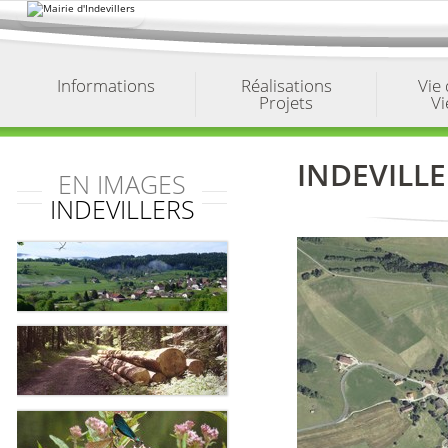
Aller
au
contenu.
|
Aller
à
Informations
Réalisations
Vie
la
Projets
Vi
navigation
INDEVILLE
EN IMAGES
INDEVILLERS