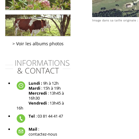
Image dans sa taille originale :
Voir les albums photos
INFORMATIONS
& CONTACT
Lundi :
9h à 12h
Mardi
: 15h à 19h
Mercredi
: 13h45 à
16h30
Vendredi
: 13h45 à
16h
Tel
: 03 81 44 41 47
Mail
:
contactez-nous