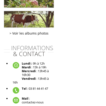
Voir les albums photos
INFORMATIONS
& CONTACT
Lundi :
9h à 12h
Mardi
: 15h à 19h
Mercredi
: 13h45 à
16h30
Vendredi
: 13h45 à
16h
Tel
: 03 81 44 41 47
Mail
:
contactez-nous