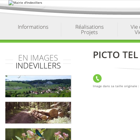
Aller
au
contenu.
|
Aller
à
Informations
Réalisations
Vie
la
Projets
Vi
navigation
PICTO TEL
EN IMAGES
INDEVILLERS
Image dans sa taille originale :