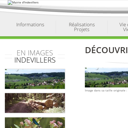
Aller
au
contenu.
|
Aller
à
Informations
Réalisations
Vie
la
Projets
Vi
navigation
DÉCOUVRI
EN IMAGES
INDEVILLERS
Image dans sa taille originale :