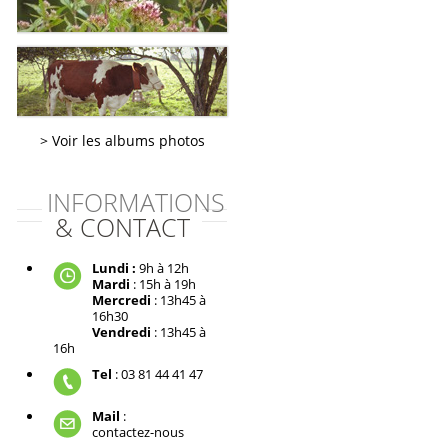
Voir les albums photos
INFORMATIONS
& CONTACT
Lundi :
9h à 12h
Mardi
: 15h à 19h
Mercredi
: 13h45 à
16h30
Vendredi
: 13h45 à
16h
Tel
: 03 81 44 41 47
Mail
:
contactez-nous