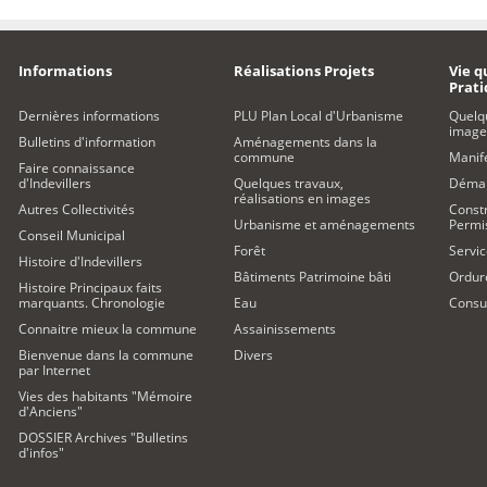
Informations
Réalisations Projets
Vie q
Prat
Dernières informations
PLU Plan Local d'Urbanisme
Quelq
image
Bulletins d'information
Aménagements dans la
commune
Manife
Faire connaissance
d'Indevillers
Quelques travaux,
Démar
réalisations en images
Autres Collectivités
Constr
Urbanisme et aménagements
Permi
Conseil Municipal
Forêt
Servic
Histoire d'Indevillers
Bâtiments Patrimoine bâti
Ordur
Histoire Principaux faits
marquants. Chronologie
Eau
Consul
Connaitre mieux la commune
Assainissements
Bienvenue dans la commune
Divers
par Internet
Vies des habitants "Mémoire
d'Anciens"
DOSSIER Archives "Bulletins
d'infos"