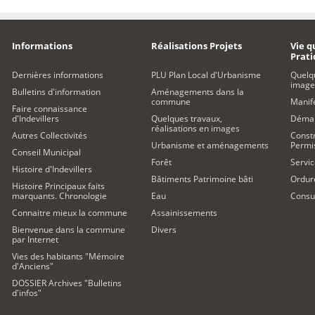
Informations
Réalisations Projets
Vie q
Prat
Dernières informations
PLU Plan Local d'Urbanisme
Quelq
image
Bulletins d'information
Aménagements dans la
commune
Manife
Faire connaissance
d'Indevillers
Quelques travaux,
Démar
réalisations en images
Autres Collectivités
Constr
Urbanisme et aménagements
Permi
Conseil Municipal
Forêt
Servic
Histoire d'Indevillers
Bâtiments Patrimoine bâti
Ordur
Histoire Principaux faits
marquants. Chronologie
Eau
Consul
Connaitre mieux la commune
Assainissements
Bienvenue dans la commune
Divers
par Internet
Vies des habitants "Mémoire
d'Anciens"
DOSSIER Archives "Bulletins
d'infos"