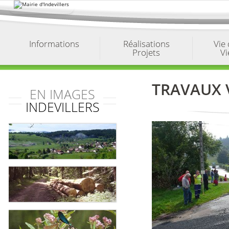
Aller
au
contenu.
|
Aller
à
Informations
Réalisations
Vie
la
Projets
Vi
navigation
TRAVAUX V
EN IMAGES
INDEVILLERS