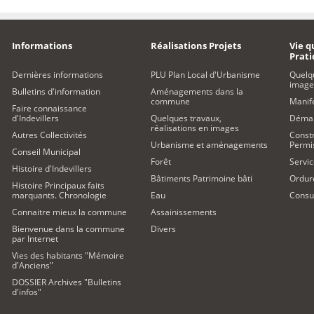
Informations
Réalisations Projets
Vie q
Prat
Dernières informations
PLU Plan Local d'Urbanisme
Quelq
image
Bulletins d'information
Aménagements dans la
commune
Manife
Faire connaissance
d'Indevillers
Quelques travaux,
Démar
réalisations en images
Autres Collectivités
Constr
Urbanisme et aménagements
Permi
Conseil Municipal
Forêt
Servic
Histoire d'Indevillers
Bâtiments Patrimoine bâti
Ordur
Histoire Principaux faits
marquants. Chronologie
Eau
Consul
Connaitre mieux la commune
Assainissements
Bienvenue dans la commune
Divers
par Internet
Vies des habitants "Mémoire
d'Anciens"
DOSSIER Archives "Bulletins
d'infos"