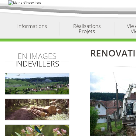
Aller
au
contenu.
|
Aller
à
Informations
Réalisations
Vie
la
Projets
Vi
navigation
RENOVATIO
EN IMAGES
INDEVILLERS