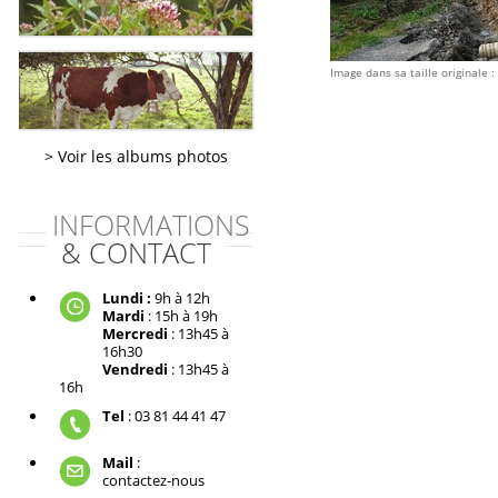
Image dans sa taille originale :
Voir les albums photos
INFORMATIONS
& CONTACT
Lundi :
9h à 12h
Mardi
: 15h à 19h
Mercredi
: 13h45 à
16h30
Vendredi
: 13h45 à
16h
Tel
: 03 81 44 41 47
Mail
:
contactez-nous