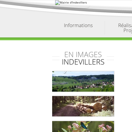
Aller
au
contenu.
|
Aller
à
Informations
Réalis
la
Pro
navigation
EN IMAGES
INDEVILLERS