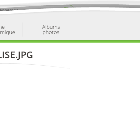
ne
Albums
omique
photos
ISE.JPG