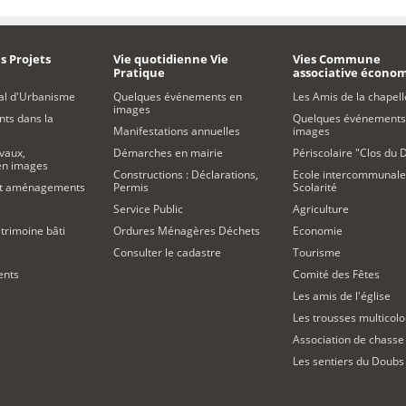
s Projets
Vie quotidienne Vie
Vies Commune
Pratique
associative écono
al d'Urbanisme
Quelques événements en
Les Amis de la chapell
images
s dans la
Quelques événements
Manifestations annuelles
images
vaux,
Démarches en mairie
Périscolaire "Clos du 
 en images
Constructions : Déclarations,
Ecole intercommunale
et aménagements
Permis
Scolarité
Service Public
Agriculture
trimoine bâti
Ordures Ménagères Déchets
Economie
Consulter le cadastre
Tourisme
ents
Comité des Fêtes
Les amis de l'église
Les trousses multicolo
Association de chasse
Les sentiers du Doubs