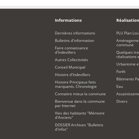
Informations
Réalisation
Dernières informations
PLU Plan Loc
Bulletins d'information
Aménagement
commune
Faire connaissance
d'Indevillers
Quelques tra
réalisations
Autres Collectivités
Urbanisme 
Conseil Municipal
Forêt
Histoire d'Indevillers
Bâtiments Pa
Histoire Principaux faits
marquants. Chronologie
Eau
Connaitre mieux la commune
Assainissem
Bienvenue dans la commune
Divers
par Internet
Vies des habitants "Mémoire
d'Anciens"
DOSSIER Archives "Bulletins
d'infos"