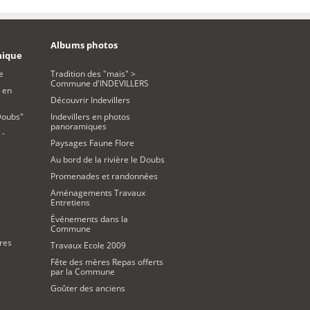
Albums photos
mique
e
Tradition des "mais" >
Commune d'INDEVILLERS
 en
Découvrir Indevillers
Doubs"
Indevillers en photos
panoramiques
 -
Paysages Faune Flore
Au bord de la rivière le Doubs
Promenades et randonnées
Aménagements Travaux
Entretiens
Événements dans la
Commune
res
Travaux Ecole 2009
Fête des mères Repas offerts
par la Commune
Goûter des anciens