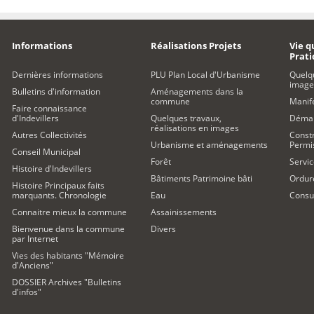
Informations
Réalisations Projets
Vie q
Prat
Dernières informations
PLU Plan Local d'Urbanisme
Quelq
image
Bulletins d'information
Aménagements dans la
commune
Manife
Faire connaissance
d'Indevillers
Quelques travaux,
Démar
réalisations en images
Autres Collectivités
Constr
Urbanisme et aménagements
Permi
Conseil Municipal
Forêt
Servic
Histoire d'Indevillers
Bâtiments Patrimoine bâti
Ordur
Histoire Principaux faits
marquants. Chronologie
Eau
Consul
Connaitre mieux la commune
Assainissements
Bienvenue dans la commune
Divers
par Internet
Vies des habitants "Mémoire
d'Anciens"
DOSSIER Archives "Bulletins
d'infos"