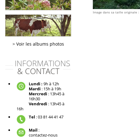
Image dans sa taille originale :
Voir les albums photos
INFORMATIONS
& CONTACT
Lundi :
9h à 12h
Mardi
: 15h à 19h
Mercredi
: 13h45 à
16h30
Vendredi
: 13h45 à
16h
Tel
: 03 81 44 41 47
Mail
:
contactez-nous