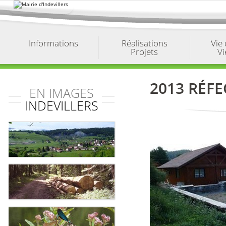
Aller
au
contenu.
|
Aller
à
Informations
Réalisations
Vie
la
Projets
Vi
navigation
2013 RÉFE
EN IMAGES
INDEVILLERS