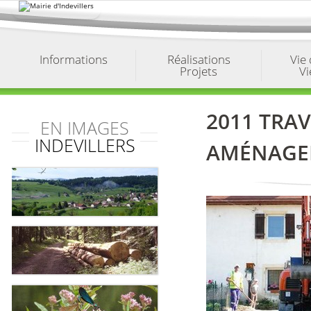
Aller
au
contenu.
|
Aller
à
Informations
Réalisations
Vie
la
Projets
Vi
navigation
2011 TRA
EN IMAGES
INDEVILLERS
AMÉNAGEM