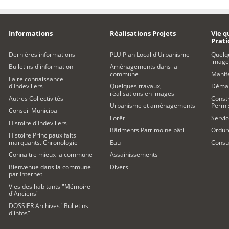
Informations
Réalisations Projets
Vie q
Prat
Dernières informations
PLU Plan Local d'Urbanisme
Quelq
image
Bulletins d'information
Aménagements dans la
commune
Manife
Faire connaissance
d'Indevillers
Quelques travaux,
Démar
réalisations en images
Autres Collectivités
Constr
Urbanisme et aménagements
Permi
Conseil Municipal
Forêt
Servic
Histoire d'Indevillers
Bâtiments Patrimoine bâti
Ordur
Histoire Principaux faits
marquants. Chronologie
Eau
Consul
Connaitre mieux la commune
Assainissements
Bienvenue dans la commune
Divers
par Internet
Vies des habitants "Mémoire
d'Anciens"
DOSSIER Archives "Bulletins
d'infos"