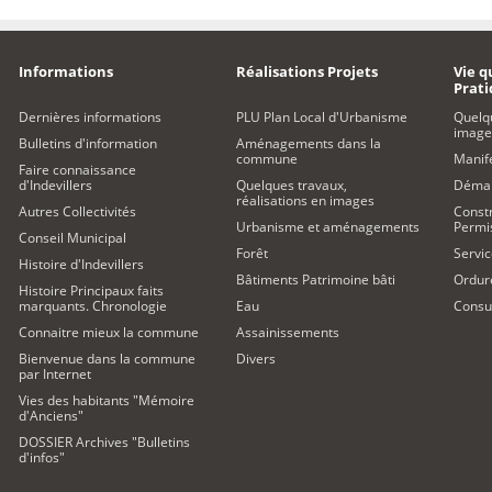
Informations
Réalisations Projets
Vie q
Prat
Dernières informations
PLU Plan Local d'Urbanisme
Quelq
image
Bulletins d'information
Aménagements dans la
commune
Manife
Faire connaissance
d'Indevillers
Quelques travaux,
Démar
réalisations en images
Autres Collectivités
Constr
Urbanisme et aménagements
Permi
Conseil Municipal
Forêt
Servic
Histoire d'Indevillers
Bâtiments Patrimoine bâti
Ordur
Histoire Principaux faits
marquants. Chronologie
Eau
Consul
Connaitre mieux la commune
Assainissements
Bienvenue dans la commune
Divers
par Internet
Vies des habitants "Mémoire
d'Anciens"
DOSSIER Archives "Bulletins
d'infos"