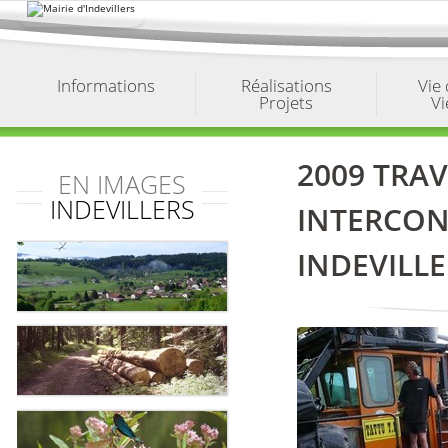
Aller
au
contenu.
|
Aller
à
Informations
Réalisations
Vie
la
Projets
Vi
navigation
2009 TRA
EN IMAGES
INDEVILLERS
INTERCON
INDEVILL