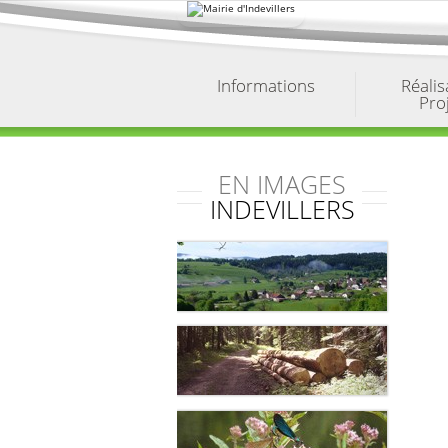
Aller
au
contenu.
|
Aller
à
Informations
Réalis
la
Pro
navigation
EN IMAGES
INDEVILLERS