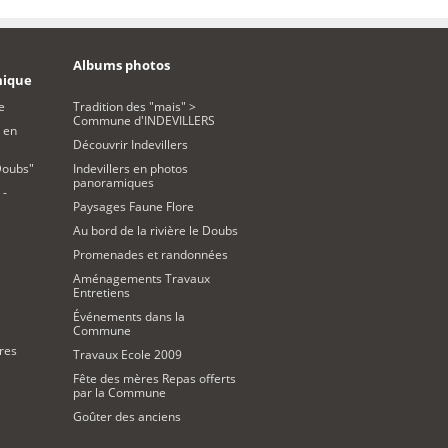
Albums photos
mique
e
Tradition des "mais" >
Commune d'INDEVILLERS
 en
Découvrir Indevillers
Doubs"
Indevillers en photos
panoramiques
 -
Paysages Faune Flore
Au bord de la rivière le Doubs
Promenades et randonnées
Aménagements Travaux
Entretiens
Événements dans la
Commune
res
Travaux Ecole 2009
Fête des mères Repas offerts
par la Commune
Goûter des anciens