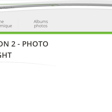
ne
Albums
omique
photos
N 2 - PHOTO
GHT