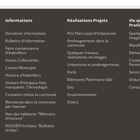
Informations
Réalisations Projets
Vie q
Prat
Dernières informations
PLU Plan Local d'Urbanisme
Quelq
image
Bulletins d'information
Aménagements dans la
commune
Manife
Faire connaissance
d'Indevillers
Quelques travaux,
Démar
réalisations en images
Autres Collectivités
Constr
Urbanisme et aménagements
Permi
Conseil Municipal
Forêt
Servic
Histoire d'Indevillers
Bâtiments Patrimoine bâti
Ordur
Histoire Principaux faits
marquants. Chronologie
Eau
Consul
Connaitre mieux la commune
Assainissements
Bienvenue dans la commune
Divers
par Internet
Vies des habitants "Mémoire
d'Anciens"
DOSSIER Archives "Bulletins
d'infos"