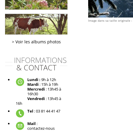
Image dans sa taille originale :
Voir les albums photos
INFORMATIONS
& CONTACT
Lundi :
9h à 12h
Mardi
: 15h à 19h
Mercredi
: 13h45 à
16h30
Vendredi
: 13h45 à
16h
Tel
: 03 81 44 41 47
Mail
:
contactez-nous