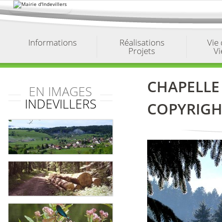
Aller
au
contenu.
|
Aller
à
Informations
Réalisations
Vie
la
Projets
Vi
navigation
CHAPELLE 
EN IMAGES
INDEVILLERS
COPYRIGH