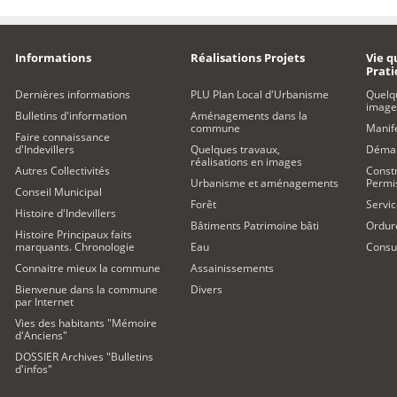
Informations
Réalisations Projets
Vie q
Prat
Dernières informations
PLU Plan Local d'Urbanisme
Quelq
image
Bulletins d'information
Aménagements dans la
commune
Manife
Faire connaissance
d'Indevillers
Quelques travaux,
Démar
réalisations en images
Autres Collectivités
Constr
Urbanisme et aménagements
Permi
Conseil Municipal
Forêt
Servic
Histoire d'Indevillers
Bâtiments Patrimoine bâti
Ordur
Histoire Principaux faits
marquants. Chronologie
Eau
Consul
Connaitre mieux la commune
Assainissements
Bienvenue dans la commune
Divers
par Internet
Vies des habitants "Mémoire
d'Anciens"
DOSSIER Archives "Bulletins
d'infos"