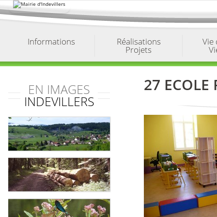
Aller
au
contenu.
|
Aller
à
Informations
Réalisations
Vie
la
Projets
Vi
navigation
27 ECOLE 
EN IMAGES
INDEVILLERS