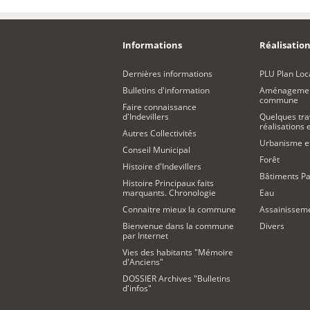
Informations
Réalisation
Dernières informations
PLU Plan Loc
Bulletins d'information
Aménagement
commune
Faire connaissance
d'Indevillers
Quelques tra
réalisations
Autres Collectivités
Urbanisme 
Conseil Municipal
Forêt
Histoire d'Indevillers
Bâtiments Pa
Histoire Principaux faits
marquants. Chronologie
Eau
Connaitre mieux la commune
Assainissem
Bienvenue dans la commune
Divers
par Internet
Vies des habitants "Mémoire
d'Anciens"
DOSSIER Archives "Bulletins
d'infos"