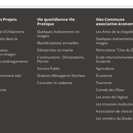
s Projets
Vie quotidienne Vie
Vies Commune
Pratique
associative écono
al d'Urbanisme
Quelques événements en
Les Amis de la chapell
images
s dans la
Quelques événements
Manifestations annuelles
images
vaux,
Démarches en mairie
Périscolaire "Clos du 
 en images
Constructions : Déclarations,
Ecole intercommunale
et aménagements
Permis
Scolarité
Service Public
Agriculture
trimoine bâti
Ordures Ménagères Déchets
Economie
Consulter le cadastre
Tourisme
ents
Comité des Fêtes
Les amis de l'église
Les trousses multicolo
Association de chasse
Les sentiers du Doubs