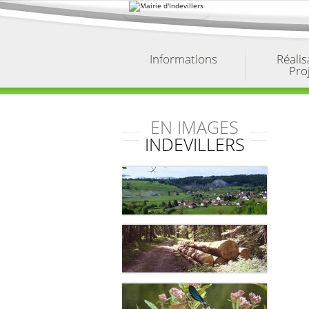
Aller
au
contenu.
|
Aller
à
Informations
Réalis
la
Pro
navigation
EN IMAGES
INDEVILLERS