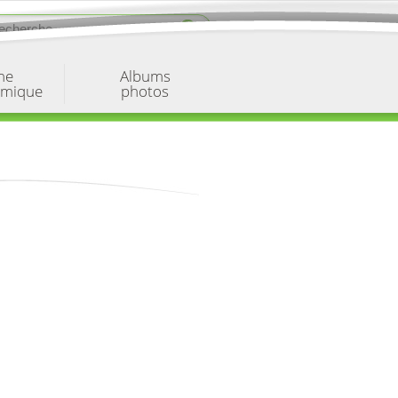
ne
Albums
omique
photos