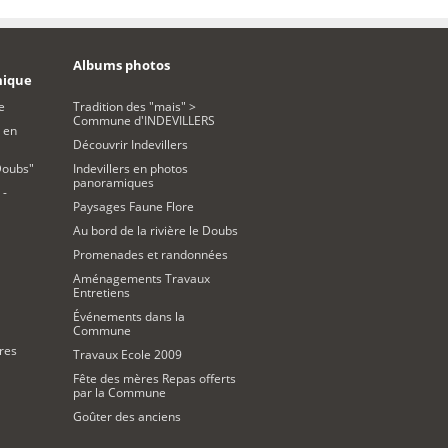
Albums photos
mique
e
Tradition des "mais" >
Commune d'INDEVILLERS
 en
Découvrir Indevillers
Doubs"
Indevillers en photos
panoramiques
 -
Paysages Faune Flore
Au bord de la rivière le Doubs
Promenades et randonnées
Aménagements Travaux
Entretiens
Événements dans la
Commune
res
Travaux Ecole 2009
Fête des mères Repas offerts
par la Commune
Goûter des anciens