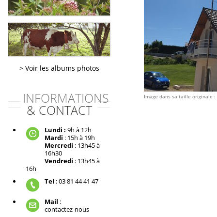
Voir les albums photos
INFORMATIONS
Image dans sa taille originale :
& CONTACT
Lundi :
9h à 12h
Mardi
: 15h à 19h
Mercredi
: 13h45 à
16h30
Vendredi
: 13h45 à
16h
Tel
: 03 81 44 41 47
Mail
:
contactez-nous