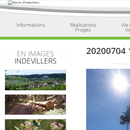
Aller
au
contenu.
|
Aller
à
Informations
Réalisations
Vie
la
Projets
Vi
navigation
20200704 
EN IMAGES
INDEVILLERS