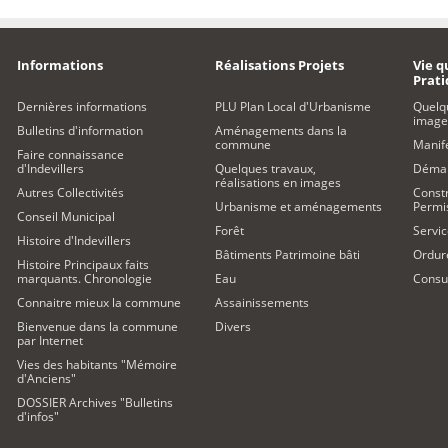
Informations
Réalisations Projets
Vie q
Prat
Dernières informations
PLU Plan Local d'Urbanisme
Quelq
image
Bulletins d'information
Aménagements dans la
commune
Manife
Faire connaissance
d'Indevillers
Quelques travaux,
Démar
réalisations en images
Autres Collectivités
Constr
Urbanisme et aménagements
Permi
Conseil Municipal
Forêt
Servic
Histoire d'Indevillers
Bâtiments Patrimoine bâti
Ordur
Histoire Principaux faits
marquants. Chronologie
Eau
Consul
Connaitre mieux la commune
Assainissements
Bienvenue dans la commune
Divers
par Internet
Vies des habitants "Mémoire
d'Anciens"
DOSSIER Archives "Bulletins
d'infos"