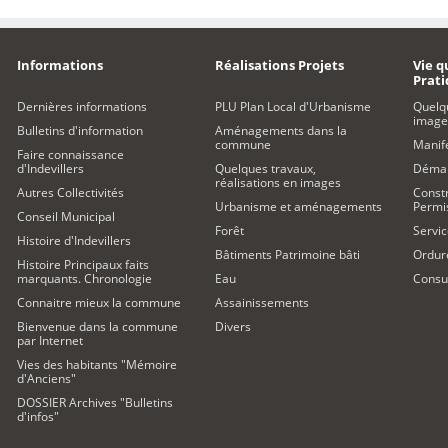
Informations
Réalisations Projets
Vie q
Prat
Dernières informations
PLU Plan Local d'Urbanisme
Quelq
image
Bulletins d'information
Aménagements dans la
commune
Manife
Faire connaissance
d'Indevillers
Quelques travaux,
Démar
réalisations en images
Autres Collectivités
Constr
Urbanisme et aménagements
Permi
Conseil Municipal
Forêt
Servic
Histoire d'Indevillers
Bâtiments Patrimoine bâti
Ordur
Histoire Principaux faits
marquants. Chronologie
Eau
Consul
Connaitre mieux la commune
Assainissements
Bienvenue dans la commune
Divers
par Internet
Vies des habitants "Mémoire
d'Anciens"
DOSSIER Archives "Bulletins
d'infos"