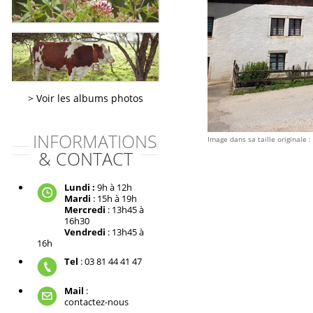
Voir les albums photos
INFORMATIONS
Image dans sa taille originale :
& CONTACT
Lundi :
9h à 12h
Mardi
: 15h à 19h
Mercredi
: 13h45 à
16h30
Vendredi
: 13h45 à
16h
Tel
: 03 81 44 41 47
Mail
:
contactez-nous