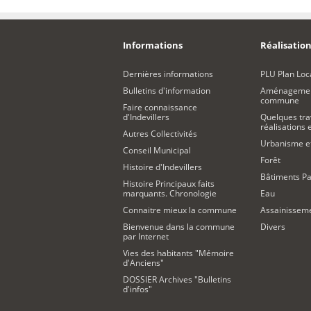
Informations
Réalisation
Dernières informations
PLU Plan Loc
Bulletins d'information
Aménagement
commune
Faire connaissance
d'Indevillers
Quelques tra
réalisations
Autres Collectivités
Urbanisme 
Conseil Municipal
Forêt
Histoire d'Indevillers
Bâtiments Pa
Histoire Principaux faits
marquants. Chronologie
Eau
Connaitre mieux la commune
Assainissem
Bienvenue dans la commune
Divers
par Internet
Vies des habitants "Mémoire
d'Anciens"
DOSSIER Archives "Bulletins
d'infos"