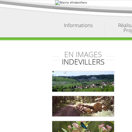
Aller
au
contenu.
|
Aller
à
Informations
Réalis
la
Pro
navigation
EN IMAGES
INDEVILLERS