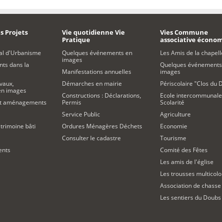
s Projets
Vie quotidienne Vie
Vies Commune
Pratique
associative écono
al d'Urbanisme
Quelques événements en
Les Amis de la chapell
images
s dans la
Quelques événements
Manifestations annuelles
images
vaux,
Démarches en mairie
Périscolaire "Clos du 
 en images
Constructions : Déclarations,
Ecole intercommunale
et aménagements
Permis
Scolarité
Service Public
Agriculture
trimoine bâti
Ordures Ménagères Déchets
Economie
Consulter le cadastre
Tourisme
ents
Comité des Fêtes
Les amis de l'église
Les trousses multicolo
Association de chasse
Les sentiers du Doubs