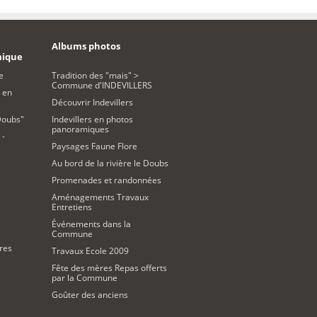
Albums photos
mique
e
Tradition des "mais" >
Commune d'INDEVILLERS
 en
Découvrir Indevillers
Doubs"
Indevillers en photos
panoramiques
 -
Paysages Faune Flore
Au bord de la rivière le Doubs
Promenades et randonnées
Aménagements Travaux
Entretiens
Événements dans la
Commune
res
Travaux Ecole 2009
Fête des mères Repas offerts
par la Commune
Goûter des anciens