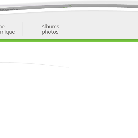
ne
Albums
omique
photos