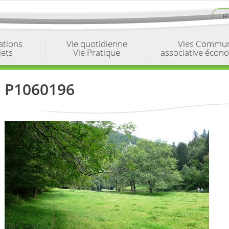
ations
Vie quotidienne
Vies Commu
jets
Vie Pratique
associative écon
P1060196