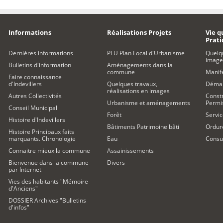
Informations
Réalisations Projets
Vie q
Prat
Dernières informations
PLU Plan Local d'Urbanisme
Quelq
image
Bulletins d'information
Aménagements dans la
commune
Manife
Faire connaissance
d'Indevillers
Quelques travaux,
Démar
réalisations en images
Autres Collectivités
Constr
Urbanisme et aménagements
Permi
Conseil Municipal
Forêt
Servic
Histoire d'Indevillers
Bâtiments Patrimoine bâti
Ordur
Histoire Principaux faits
marquants. Chronologie
Eau
Consul
Connaitre mieux la commune
Assainissements
Bienvenue dans la commune
Divers
par Internet
Vies des habitants "Mémoire
d'Anciens"
DOSSIER Archives "Bulletins
d'infos"