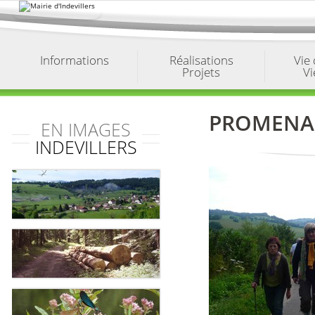
Aller
au
contenu.
|
Aller
à
Informations
Réalisations
Vie
la
Projets
Vi
navigation
PROMENAD
EN IMAGES
INDEVILLERS