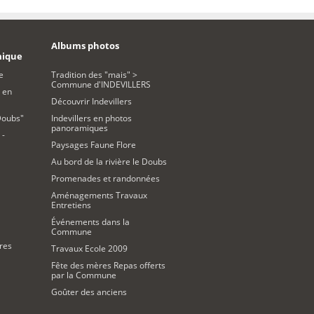
Albums photos
mique
e
Tradition des "mais" >
Commune d'INDEVILLERS
 en
Découvrir Indevillers
Doubs"
Indevillers en photos
panoramiques
 -
Paysages Faune Flore
Au bord de la rivière le Doubs
Promenades et randonnées
Aménagements Travaux
Entretiens
Événements dans la
Commune
res
Travaux Ecole 2009
Fête des mères Repas offerts
par la Commune
Goûter des anciens