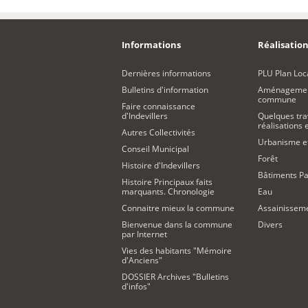
Informations
Réalisation
Dernières informations
PLU Plan Loc
Bulletins d'information
Aménagement
commune
Faire connaissance
d'Indevillers
Quelques tra
réalisations
Autres Collectivités
Urbanisme 
Conseil Municipal
Forêt
Histoire d'Indevillers
Bâtiments Pa
Histoire Principaux faits
marquants. Chronologie
Eau
Connaitre mieux la commune
Assainissem
Bienvenue dans la commune
Divers
par Internet
Vies des habitants "Mémoire
d'Anciens"
DOSSIER Archives "Bulletins
d'infos"