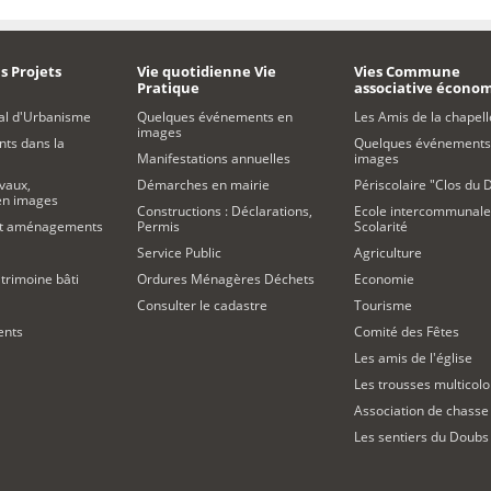
s Projets
Vie quotidienne Vie
Vies Commune
Pratique
associative écono
al d'Urbanisme
Quelques événements en
Les Amis de la chapell
images
s dans la
Quelques événements
Manifestations annuelles
images
vaux,
Démarches en mairie
Périscolaire "Clos du 
 en images
Constructions : Déclarations,
Ecole intercommunale
et aménagements
Permis
Scolarité
Service Public
Agriculture
trimoine bâti
Ordures Ménagères Déchets
Economie
Consulter le cadastre
Tourisme
ents
Comité des Fêtes
Les amis de l'église
Les trousses multicolo
Association de chasse
Les sentiers du Doubs