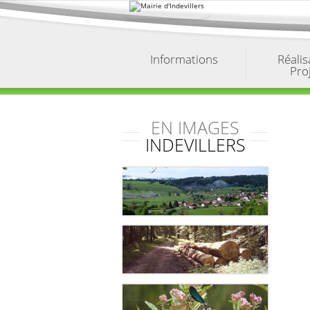
Aller
au
contenu.
|
Aller
à
Informations
Réalis
la
Pro
navigation
EN IMAGES
INDEVILLERS