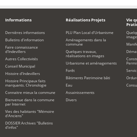
Informations
Réalisations Projets
Vie q
Prat
Dernières informations
PLU Plan Local d'Urbanisme
Quelq
image
Bulletins d'information
Aménagements dans la
commune
Manife
Faire connaissance
d'Indevillers
Quelques travaux,
Démar
réalisations en images
Autres Collectivités
Constr
Urbanisme et aménagements
Permi
Conseil Municipal
Forêt
Servic
Histoire d'Indevillers
Bâtiments Patrimoine bâti
Ordur
Histoire Principaux faits
marquants. Chronologie
Eau
Consul
Connaitre mieux la commune
Assainissements
Bienvenue dans la commune
Divers
par Internet
Vies des habitants "Mémoire
d'Anciens"
DOSSIER Archives "Bulletins
d'infos"