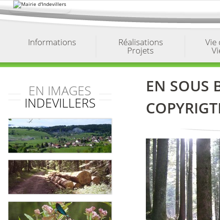
Aller
au
contenu.
|
Aller
à
Informations
Réalisations
Vie
la
Projets
Vi
navigation
EN SOUS 
EN IMAGES
INDEVILLERS
COPYRIGT