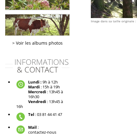
Image dans sa taille originale :
Voir les albums photos
INFORMATIONS
& CONTACT
Lundi :
9h à 12h
Mardi
: 15h à 19h
Mercredi
: 13h45 à
16h30
Vendredi
: 13h45 à
16h
Tel
: 03 81 44 41 47
Mail
:
contactez-nous