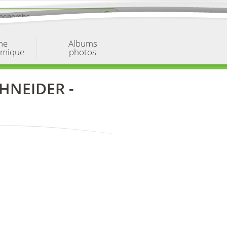
ne
Albums
omique
photos
HNEIDER -