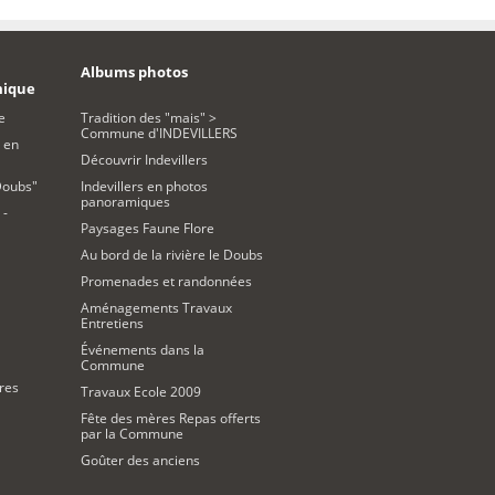
Albums photos
mique
e
Tradition des "mais" >
Commune d'INDEVILLERS
 en
Découvrir Indevillers
Doubs"
Indevillers en photos
panoramiques
 -
Paysages Faune Flore
Au bord de la rivière le Doubs
Promenades et randonnées
Aménagements Travaux
Entretiens
Événements dans la
Commune
res
Travaux Ecole 2009
Fête des mères Repas offerts
par la Commune
Goûter des anciens