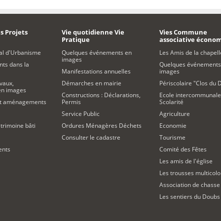
s Projets
Vie quotidienne Vie
Vies Commune
Pratique
associative écono
al d'Urbanisme
Quelques événements en
Les Amis de la chapell
images
s dans la
Quelques événements
Manifestations annuelles
images
vaux,
Démarches en mairie
Périscolaire "Clos du 
 en images
Constructions : Déclarations,
Ecole intercommunale
et aménagements
Permis
Scolarité
Service Public
Agriculture
trimoine bâti
Ordures Ménagères Déchets
Economie
Consulter le cadastre
Tourisme
ents
Comité des Fêtes
Les amis de l'église
Les trousses multicolo
Association de chasse
Les sentiers du Doubs