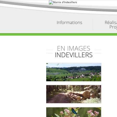
Aller
au
contenu.
|
Aller
à
Informations
Réalis
la
Pro
navigation
EN IMAGES
INDEVILLERS