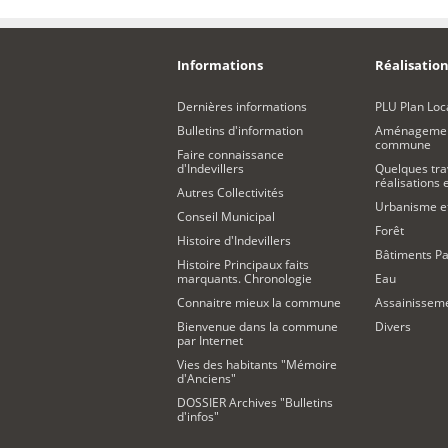
Informations
Réalisation
Dernières informations
PLU Plan Loc
Bulletins d'information
Aménagement
commune
Faire connaissance
d'Indevillers
Quelques tra
réalisations
Autres Collectivités
Urbanisme 
Conseil Municipal
Forêt
Histoire d'Indevillers
Bâtiments Pa
Histoire Principaux faits
marquants. Chronologie
Eau
Connaitre mieux la commune
Assainissem
Bienvenue dans la commune
Divers
par Internet
Vies des habitants "Mémoire
d'Anciens"
DOSSIER Archives "Bulletins
d'infos"