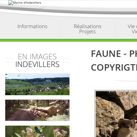
Aller
au
contenu.
|
Aller
à
Informations
Réalisations
Vie
la
Projets
Vi
navigation
FAUNE - P
EN IMAGES
INDEVILLERS
COPYRIGT