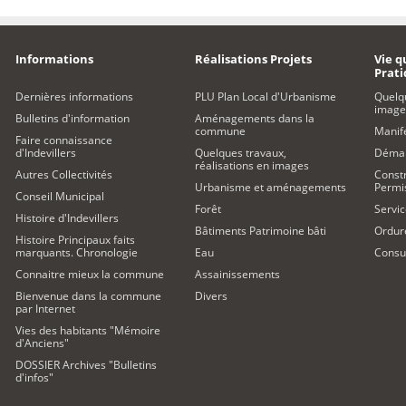
Informations
Réalisations Projets
Vie q
Prat
Dernières informations
PLU Plan Local d'Urbanisme
Quelq
image
Bulletins d'information
Aménagements dans la
commune
Manife
Faire connaissance
d'Indevillers
Quelques travaux,
Démar
réalisations en images
Autres Collectivités
Constr
Urbanisme et aménagements
Permi
Conseil Municipal
Forêt
Servic
Histoire d'Indevillers
Bâtiments Patrimoine bâti
Ordur
Histoire Principaux faits
marquants. Chronologie
Eau
Consul
Connaitre mieux la commune
Assainissements
Bienvenue dans la commune
Divers
par Internet
Vies des habitants "Mémoire
d'Anciens"
DOSSIER Archives "Bulletins
d'infos"