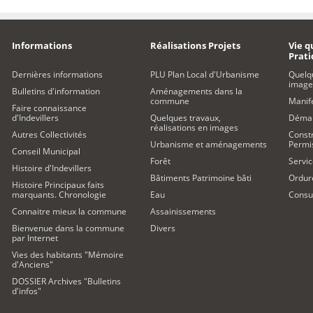
Informations
Réalisations Projets
Vie q
Prat
Dernières informations
PLU Plan Local d'Urbanisme
Quelq
image
Bulletins d'information
Aménagements dans la
commune
Manife
Faire connaissance
d'Indevillers
Quelques travaux,
Démar
réalisations en images
Autres Collectivités
Constr
Urbanisme et aménagements
Permi
Conseil Municipal
Forêt
Servic
Histoire d'Indevillers
Bâtiments Patrimoine bâti
Ordur
Histoire Principaux faits
marquants. Chronologie
Eau
Consul
Connaitre mieux la commune
Assainissements
Bienvenue dans la commune
Divers
par Internet
Vies des habitants "Mémoire
d'Anciens"
DOSSIER Archives "Bulletins
d'infos"