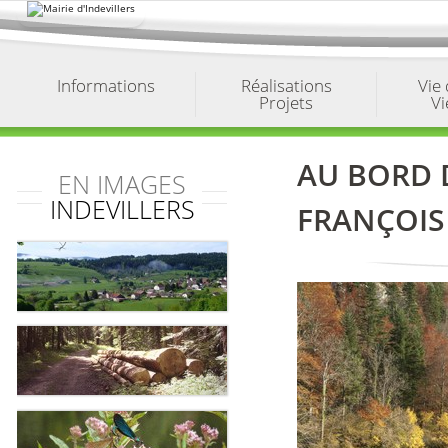
Aller
au
contenu.
|
Aller
à
Informations
Réalisations
Vie
la
Projets
Vi
navigation
AU BORD 
EN IMAGES
INDEVILLERS
FRANÇOIS