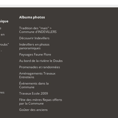
Albums photos
mique
e
Tradition des "mais" >
Commune d'INDEVILLERS
 en
Découvrir Indevillers
Doubs"
Indevillers en photos
panoramiques
 -
Paysages Faune Flore
Au bord de la rivière le Doubs
Promenades et randonnées
Aménagements Travaux
Entretiens
Événements dans la
Commune
res
Travaux Ecole 2009
Fête des mères Repas offerts
par la Commune
Goûter des anciens