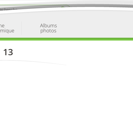
ne
Albums
omique
photos
 13