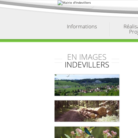
Aller
au
contenu.
|
Aller
à
Informations
Réalis
la
Pro
navigation
EN IMAGES
INDEVILLERS