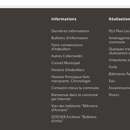
Informations
Réalisation
Dernières informations
PLU Plan Loc
Bulletins d'information
Aménagement
commune
Faire connaissance
d'Indevillers
Quelques tra
réalisations
Autres Collectivités
Urbanisme 
Conseil Municipal
Forêt
Histoire d'Indevillers
Bâtiments Pa
Histoire Principaux faits
marquants. Chronologie
Eau
Connaitre mieux la commune
Assainissem
Bienvenue dans la commune
Divers
par Internet
Vies des habitants "Mémoire
d'Anciens"
DOSSIER Archives "Bulletins
d'infos"