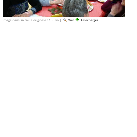
Image dans sa taille originale :
138 ko
|
Voir
Télécharger