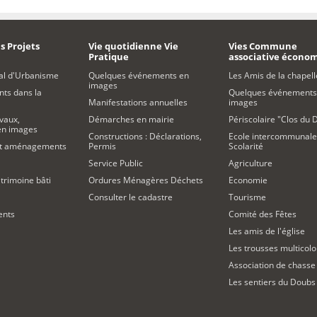
s Projets
Vie quotidienne Vie
Vies Commune
Pratique
associative écono
al d'Urbanisme
Quelques événements en
Les Amis de la chapell
images
s dans la
Quelques événements
Manifestations annuelles
images
vaux,
Démarches en mairie
Périscolaire "Clos du 
 en images
Constructions : Déclarations,
Ecole intercommunale
et aménagements
Permis
Scolarité
Service Public
Agriculture
trimoine bâti
Ordures Ménagères Déchets
Economie
Consulter le cadastre
Tourisme
ents
Comité des Fêtes
Les amis de l'église
Les trousses multicolo
Association de chasse
Les sentiers du Doubs