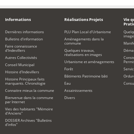
Informations
Réalisations Projets
Vie q
Prat
Dernières informations
PLU Plan Local d'Urbanisme
Quelq
image
Bulletins d'information
Aménagements dans la
commune
Manife
Faire connaissance
d'Indevillers
Quelques travaux,
Démar
réalisations en images
Autres Collectivités
Constr
Urbanisme et aménagements
Permi
Conseil Municipal
Forêt
Servic
Histoire d'Indevillers
Bâtiments Patrimoine bâti
Ordur
Histoire Principaux faits
marquants. Chronologie
Eau
Consul
Connaitre mieux la commune
Assainissements
Bienvenue dans la commune
Divers
par Internet
Vies des habitants "Mémoire
d'Anciens"
DOSSIER Archives "Bulletins
d'infos"