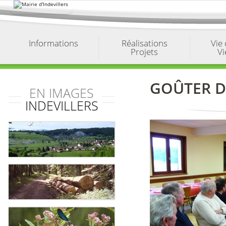
Aller
au
contenu.
|
Aller
à
Informations
Réalisations
Vie
la
Projets
Vi
navigation
GOÛTER DE
EN IMAGES
INDEVILLERS