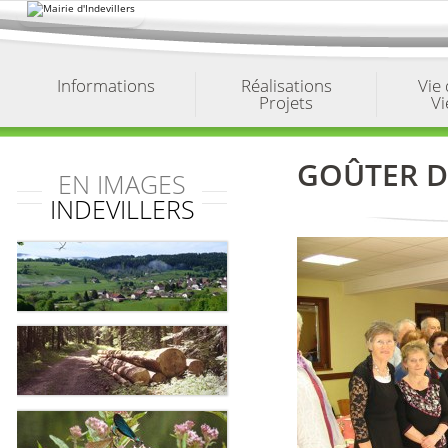
Aller
au
contenu.
|
Aller
à
Informations
Réalisations
Vie
la
Projets
Vi
navigation
GOÛTER DE
EN IMAGES
INDEVILLERS