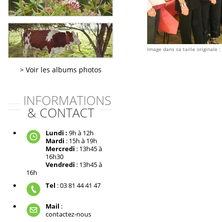
Image dans sa taille originale :
Voir les albums photos
INFORMATIONS
& CONTACT
Lundi :
9h à 12h
Mardi
: 15h à 19h
Mercredi
: 13h45 à
16h30
Vendredi
: 13h45 à
16h
Tel
: 03 81 44 41 47
Mail
:
contactez-nous