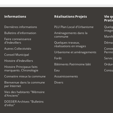
Informations
Réalisations Projets
Vie q
Prat
Dernières informations
PLU Plan Local d'Urbanisme
Quelq
image
Bulletins d'information
Aménagements dans la
commune
Manife
Faire connaissance
d'Indevillers
Quelques travaux,
Démar
réalisations en images
Autres Collectivités
Constr
Urbanisme et aménagements
Permi
Conseil Municipal
Forêt
Servic
Histoire d'Indevillers
Bâtiments Patrimoine bâti
Ordur
Histoire Principaux faits
marquants. Chronologie
Eau
Consul
Connaitre mieux la commune
Assainissements
Bienvenue dans la commune
Divers
par Internet
Vies des habitants "Mémoire
d'Anciens"
DOSSIER Archives "Bulletins
d'infos"