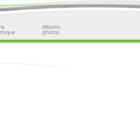
ne
Albums
omique
photos