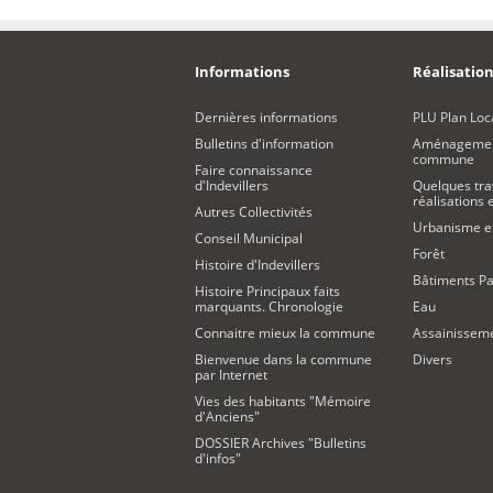
Informations
Réalisation
Dernières informations
PLU Plan Loc
Bulletins d'information
Aménagement
commune
Faire connaissance
d'Indevillers
Quelques tra
réalisations
Autres Collectivités
Urbanisme 
Conseil Municipal
Forêt
Histoire d'Indevillers
Bâtiments Pa
Histoire Principaux faits
marquants. Chronologie
Eau
Connaitre mieux la commune
Assainissem
Bienvenue dans la commune
Divers
par Internet
Vies des habitants "Mémoire
d'Anciens"
DOSSIER Archives "Bulletins
d'infos"