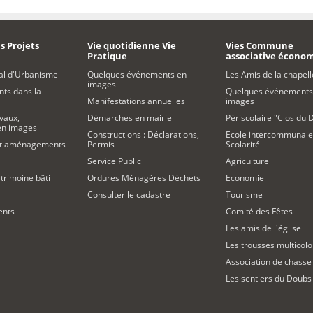
s Projets
Vie quotidienne Vie
Vies Commune
Pratique
associative écono
al d'Urbanisme
Quelques événements en
Les Amis de la chapell
images
s dans la
Quelques événements
Manifestations annuelles
images
vaux,
Démarches en mairie
Périscolaire "Clos du 
 en images
Constructions : Déclarations,
Ecole intercommunale
et aménagements
Permis
Scolarité
Service Public
Agriculture
trimoine bâti
Ordures Ménagères Déchets
Economie
Consulter le cadastre
Tourisme
ents
Comité des Fêtes
Les amis de l'église
Les trousses multicolo
Association de chasse
Les sentiers du Doubs