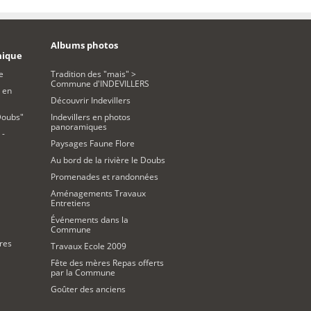
Albums photos
mique
e
Tradition des "mais" >
Commune d'INDEVILLERS
 en
Découvrir Indevillers
Doubs"
Indevillers en photos
panoramiques
 -
Paysages Faune Flore
Au bord de la rivière le Doubs
Promenades et randonnées
Aménagements Travaux
Entretiens
Événements dans la
Commune
res
Travaux Ecole 2009
Fête des mères Repas offerts
par la Commune
Goûter des anciens