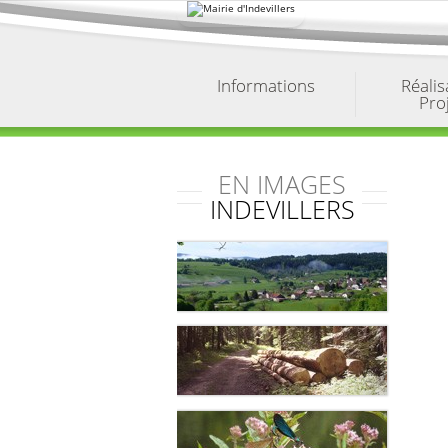
Aller
au
contenu.
|
Aller
à
Informations
Réalis
la
Pro
navigation
EN IMAGES
INDEVILLERS