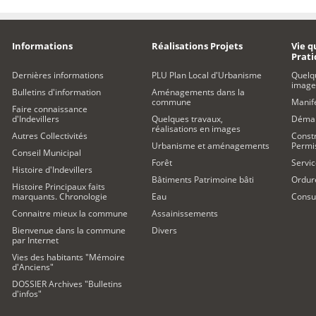
Informations
Réalisations Projets
Vie q
Prat
Dernières informations
PLU Plan Local d'Urbanisme
Quelq
image
Bulletins d'information
Aménagements dans la
commune
Manife
Faire connaissance
d'Indevillers
Quelques travaux,
Démar
réalisations en images
Autres Collectivités
Constr
Urbanisme et aménagements
Permi
Conseil Municipal
Forêt
Servic
Histoire d'Indevillers
Bâtiments Patrimoine bâti
Ordur
Histoire Principaux faits
marquants. Chronologie
Eau
Consul
Connaitre mieux la commune
Assainissements
Bienvenue dans la commune
Divers
par Internet
Vies des habitants "Mémoire
d'Anciens"
DOSSIER Archives "Bulletins
d'infos"