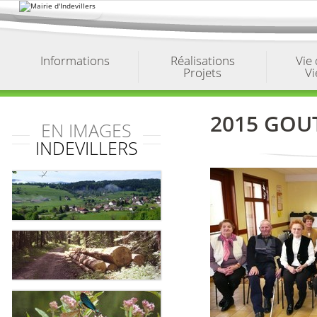
Aller
au
contenu.
|
Aller
à
Informations
Réalisations
Vie
la
Projets
Vi
navigation
2015 GOU
EN IMAGES
INDEVILLERS