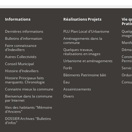
Informations
Réalisations Projets
Vie q
Prat
Dernières informations
PLU Plan Local d'Urbanisme
Quelq
image
Bulletins d'information
Aménagements dans la
commune
Manife
Faire connaissance
d'Indevillers
Quelques travaux,
Démar
réalisations en images
Autres Collectivités
Constr
Urbanisme et aménagements
Permi
Conseil Municipal
Forêt
Servic
Histoire d'Indevillers
Bâtiments Patrimoine bâti
Ordur
Histoire Principaux faits
marquants. Chronologie
Eau
Consul
Connaitre mieux la commune
Assainissements
Bienvenue dans la commune
Divers
par Internet
Vies des habitants "Mémoire
d'Anciens"
DOSSIER Archives "Bulletins
d'infos"