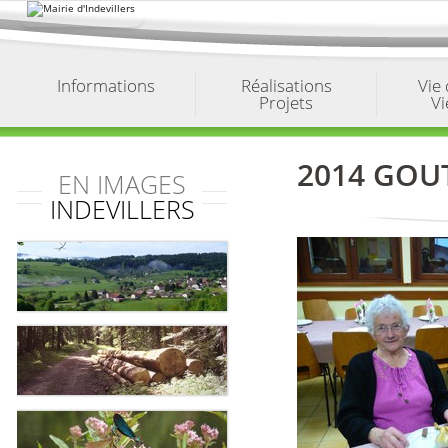
Aller
au
contenu.
|
Aller
à
Informations
Réalisations
Vie
la
Projets
Vi
navigation
2014 GOU
EN IMAGES
INDEVILLERS