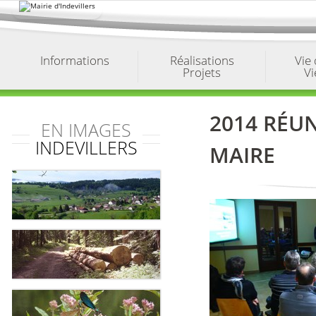
Aller
au
contenu.
|
Aller
à
Informations
Réalisations
Vie
la
Projets
Vi
navigation
2014 RÉU
EN IMAGES
INDEVILLERS
MAIRE