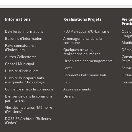
Informations
Réalisations Projets
Vie q
Prat
Dernières informations
PLU Plan Local d'Urbanisme
Quelq
image
Bulletins d'information
Aménagements dans la
commune
Manife
Faire connaissance
d'Indevillers
Quelques travaux,
Démar
réalisations en images
Autres Collectivités
Constr
Urbanisme et aménagements
Permi
Conseil Municipal
Forêt
Servic
Histoire d'Indevillers
Bâtiments Patrimoine bâti
Ordur
Histoire Principaux faits
marquants. Chronologie
Eau
Consul
Connaitre mieux la commune
Assainissements
Bienvenue dans la commune
Divers
par Internet
Vies des habitants "Mémoire
d'Anciens"
DOSSIER Archives "Bulletins
d'infos"