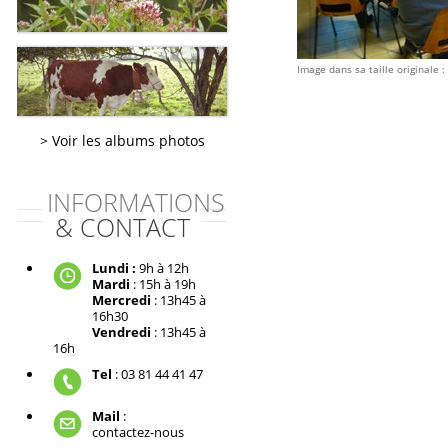
Image dans sa taille originale :
Voir les albums photos
INFORMATIONS
& CONTACT
Lundi :
9h à 12h
Mardi
: 15h à 19h
Mercredi
: 13h45 à
16h30
Vendredi
: 13h45 à
16h
Tel
: 03 81 44 41 47
Mail
:
contactez-nous