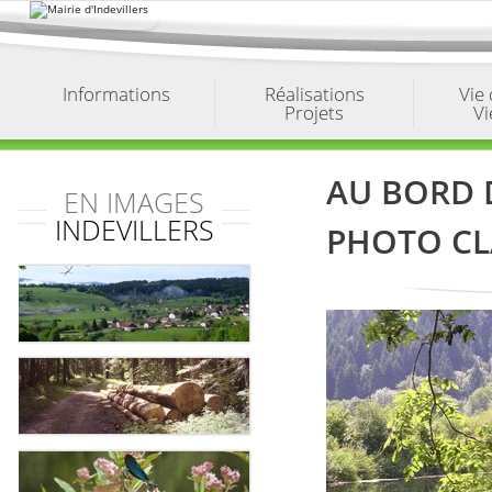
Aller
au
contenu.
|
Aller
à
Informations
Réalisations
Vie
la
Projets
Vi
navigation
AU BORD D
EN IMAGES
INDEVILLERS
PHOTO CL