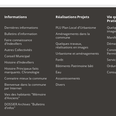
Informations
Réalisations Projets
Vie q
Prat
Dernières informations
PLU Plan Local d'Urbanisme
Quelq
image
Bulletins d'information
Aménagements dans la
commune
Manife
Faire connaissance
d'Indevillers
Quelques travaux,
Démar
réalisations en images
Autres Collectivités
Constr
Urbanisme et aménagements
Permi
Conseil Municipal
Forêt
Servic
Histoire d'Indevillers
Bâtiments Patrimoine bâti
Ordur
Histoire Principaux faits
marquants. Chronologie
Eau
Consul
Connaitre mieux la commune
Assainissements
Bienvenue dans la commune
Divers
par Internet
Vies des habitants "Mémoire
d'Anciens"
DOSSIER Archives "Bulletins
d'infos"